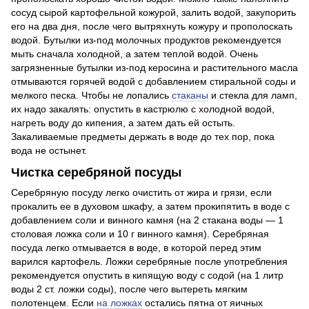
сосуд сырой картофельной кожурой, залить водой, закупорить
его на два дня, после чего вытряхнуть кожуру и прополоскать
водой. Бутылки из-под молочных продуктов рекомендуется
мыть сначала холодной, а затем теплой водой. Очень
загрязненные бутылки из-под керосина и растительного масла
отмываются горячей водой с добавлением стиральной соды и
мелкого песка. Чтобы не лопались
стаканы
и стекла для ламп,
их надо закалять: опустить в кастрюлю с холодной водой,
нагреть воду до кипения, а затем дать ей остыть.
Закаливаемые предметы держать в воде до тех пор, пока
вода не остынет.
Чистка серебряной посуды
Серебряную посуду легко очистить от жира и грязи, если
прокалить ее в духовом шкафу, а затем прокипятить в воде с
добавлением соли и винного камня (на 2 стакана воды — 1
столовая ложка соли и 10 г винного камня). Серебряная
посуда легко отмывается в воде, в которой перед этим
варился картофель. Ложки серебряные после употребления
рекомендуется опустить в кипящую воду с содой (на 1 литр
воды 2 ст. ложки соды), после чего вытереть мягким
полотенцем. Если
на ложках
остались пятна от яичных