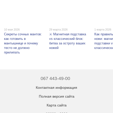
10 мая 2026
29 марта 2026
1 марта 2026
Секреты сочных мантов:
⚔️ Магнитная подставка
Как правил
как готовить в
vs классический блок:
ножи: магн
мантышнице и почему
битва за остроту ваших
подставки v
тесто не должно
ножей
классическ
прилипать
067 443-49-00
Контактная информация
Полная версия сайта
Карта сайта