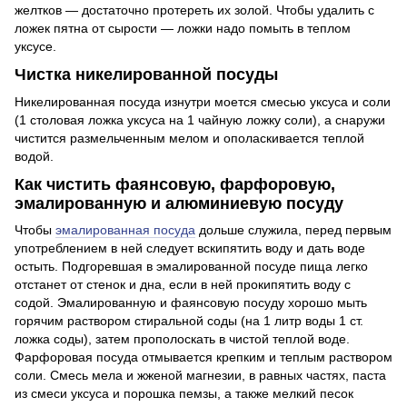
желтков — достаточно протереть их золой. Чтобы удалить с
ложек пятна от сырости — ложки надо помыть в теплом
уксусе.
Чистка никелированной посуды
Никелированная посуда изнутри моется смесью уксуса и соли
(1 столовая ложка уксуса на 1 чайную ложку соли), а снаружи
чистится размельченным мелом и ополаскивается теплой
водой.
Как чистить фаянсовую, фарфоровую,
эмалированную и алюминиевую посуду
Чтобы
эмалированная посуда
дольше служила, перед первым
употреблением в ней следует вскипятить воду и дать воде
остыть. Подгоревшая в эмалированной посуде пища легко
отстанет от стенок и дна, если в ней прокипятить воду с
содой. Эмалированную и фаянсовую посуду хорошо мыть
горячим раствором стиральной соды (на 1 литр воды 1 ст.
ложка соды), затем прополоскать в чистой теплой воде.
Фарфоровая посуда отмывается крепким и теплым раствором
соли. Смесь мела и жженой магнезии, в равных частях, паста
из смеси уксуса и порошка пемзы, а также мелкий песок