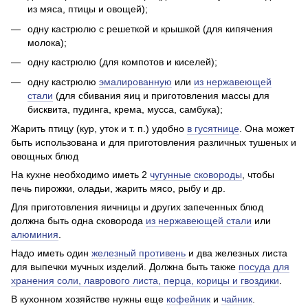
из мяса, птицы и овощей);
одну кастрюлю с решеткой и крышкой (для кипячения
молока);
одну кастрюлю (для компотов и киселей);
одну кастрюлю
эмалированную
или
из нержа­веющей
стали
(для сбивания яиц и приготовления массы для
бисквита, пудинга, крема, мусса, самбука);
Жарить птицу (кур, уток и т. п.) удобно
в гусятнице
. Она может
быть использована и для приготовления различных тушеных и
овощных блюд
На кухне необходимо иметь 2
чугунные сковороды
, чтобы
печь пирожки, оладьи, жарить мясо, рыбу и др.
Для приготовления яичницы и других запеченных блюд
должна быть одна сковорода
из нержавеющей стали
или
алюминия
.
Надо иметь один
железный противень
и два железных листа
для выпечки мучных изделий. Должна быть также
посуда для
хранения соли, лаврового листа, перца, корицы и гвоздики
.
В кухонном хозяйстве нужны еще
кофейник
и
чайник
.