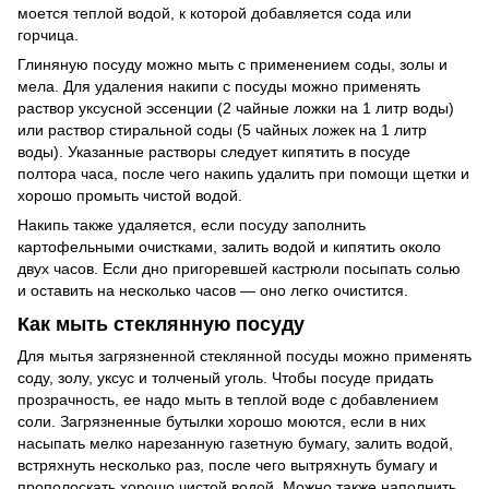
моется теплой водой, к которой добавляется сода или
горчица.
Глиняную посуду можно мыть с применением соды, золы и
мела. Для удаления накипи с посуды можно применять
раствор уксусной эссенции (2 чайные ложки на 1 литр воды)
или раствор стиральной соды (5 чайных ложек на 1 литр
воды). Указанные растворы следует кипятить в посуде
полтора часа, после чего накипь удалить при помощи щетки и
хорошо промыть чистой водой.
Накипь также удаляется, если посуду заполнить
картофельными очистками, залить водой и кипятить около
двух часов. Если дно пригоревшей кастрюли посыпать солью
и оставить на несколько часов — оно легко очистится.
Как мыть стеклянную посуду
Для мытья за­грязненной стеклянной посуды можно применять
соду, золу, уксус и толченый уголь. Чтобы посуде придать
прозрачность, ее надо мыть в теплой воде с добавлением
соли. Загрязненные бутылки хорошо моются, если в них
насыпать мелко нарезанную газетную бумагу, залить водой,
встряхнуть несколько раз, после чего вытряхнуть бумагу и
прополоскать хорошо чистой водой. Можно также наполнить