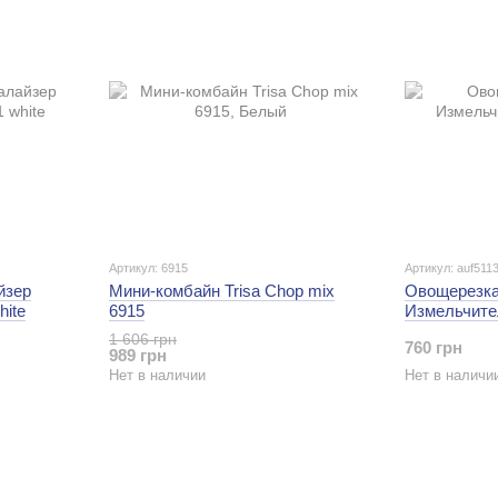
Артикул: 6915
Артикул: auf511
йзер
Мини-комбайн Trisa Сhop mix
Овощерезка
hite
6915
Измельчител
1 606 грн
760 грн
989 грн
Нет в наличии
Нет в наличи