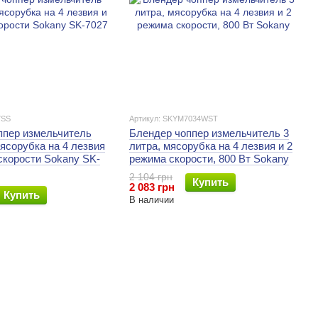
7SS
Артикул: SKYM7034WST
ппер измельчитель
Блендер чоппер измельчитель 3
мясорубка на 4 лезвия
литра, мясорубка на 4 лезвия и 2
скорости Sokany SK-
режима скорости, 800 Вт Sokany
2 104 грн
Купить
2 083 грн
Купить
В наличии