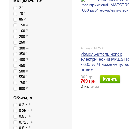
Мощность, Вт
2
1
70
1
85
2
150
2
160
2
200
2
250
7
300
17
Артикул: MR580
Измельчитель чопер
350
1
электрический MAEST
400
3
- 600 мл/4 ножа/импуль
450
1
режим
500
8
802 грн
550
1
Купить
709 грн
750
1
В наличии
800
2
Объем, л
0.3 л
3
0.35 л
1
0.5 л
4
0.72 л
1
0.8 л
1