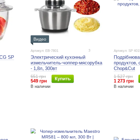
Видео
3
Артикул: EB-7801
Артикул: SP 401
ECG SP
Электрический кухонный
Подрібнюва
измельчитель-чоппер-мясорубка
продуктов,
- 1,8л, 300вт
Chop&Cut
651 грн
1 527 грн
Купить
549 грн
1 273 грн
В наличии
В наличии