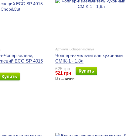
5
Артикул: uchoper-molniya
ч-Чопер зелени,
Чоппер-измельчитель кухонный
 специй ECG SP 4015
CMIK-1 - 1,8л
625 грн
Купить
521 грн
Купить
В наличии