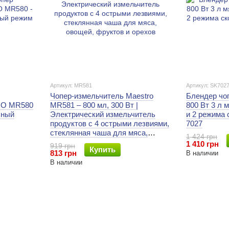
Артикул: MR581
Артикул: SK702
Чопер-измельчитель Maestro
Блендер чо
RO MR580
MR581 – 800 мл, 300 Вт |
800 Вт 3 л 
сный
Электрический измельчитель
и 2 режима 
продуктов с 4 острыми лезвиями,
7027
стеклянная чаша для мяса,
1 424 грн
овощей, фруктов и орехов
1 410 грн
919 грн
Купить
813 грн
В наличии
В наличии