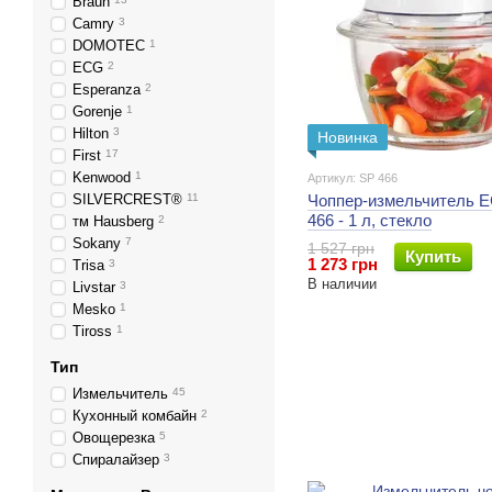
Braun
Camry
3
DOMOTEC
1
ECG
2
Esperanza
2
Gorenje
1
Hilton
3
Новинка
First
17
Kenwood
1
Артикул: SP 466
SILVERCREST®
11
Чоппер-измельчитель 
466 - 1 л, стекло
тм Hausberg
2
Sokany
7
1 527 грн
Купить
1 273 грн
Trisa
3
В наличии
Livstar
3
Mesko
1
Tiross
1
Тип
Измельчитель
45
Кухонный комбайн
2
Овощерезка
5
Спиралайзер
3