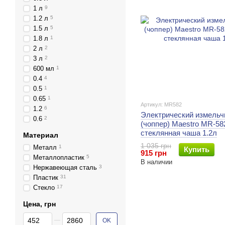
1 л
9
1.2 л
5
1.5 л
5
1.8 л
1
2 л
2
3 л
2
600 мл
1
0.4
4
0.5
1
0.65
1
Артикул: MR582
1.2
6
Электрический измельч
0.6
2
(чоппер) Maestro MR-582
стеклянная чаша 1.2л
Материал
1 035 грн
Металл
1
Купить
915 грн
Металлопластик
5
В наличии
Нержавеющая сталь
3
Пластик
31
Стекло
17
Цена, грн
От Цена, грн
До Цена, грн
OK