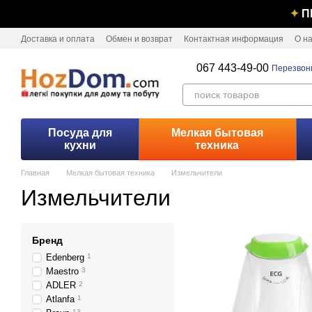
Перейти к основному контенту
✦
П
Доставка и оплата
Обмен и возврат
Контактная информация
О н
067 443-49-00
Перезвон
Посуда для
Мелкая бытовая
кухни
техника
Главная
Мелкая бытовая техника
Измельчители
Измельчители
Бренд
Edenberg
1
Maestro
3
ADLER
2
Atlanfa
1
13