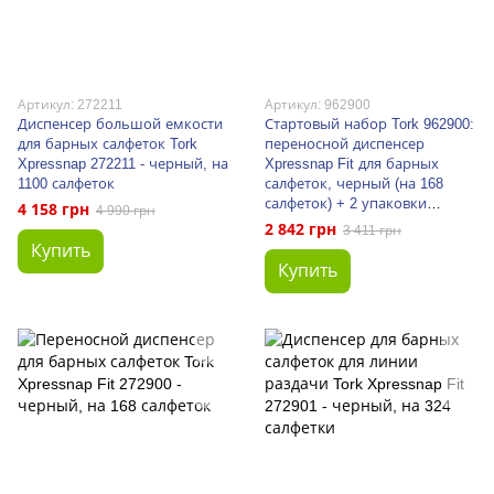
Артикул: 272211
Артикул: 962900
Диспенсер большой емкости
Стартовый набор Tork 962900:
для барных салфеток Tork
переносной диспенсер
Xpressnap 272211 - черный, на
Xpressnap Fit для барных
1100 салфеток
салфеток, черный (на 168
салфеток) + 2 упаковки
4 158 грн
4 990 грн
салфеток
2 842 грн
3 411 грн
Купить
Купить