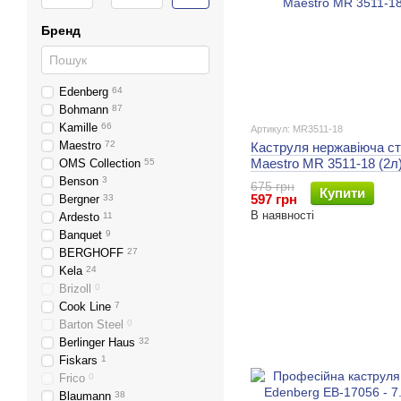
Бренд
Edenberg
64
Bohmann
87
Kamille
66
Артикул: MR3511-18
Maestro
72
Каструля нержавіюча с
Maestro MR 3511-18 (2л
OMS Collection
55
Benson
3
675 грн
Купити
597 грн
Bergner
33
В наявності
Ardesto
11
Banquet
9
BERGHOFF
27
Kela
24
Brizoll
0
Cook Line
7
Barton Steel
0
Berlinger Haus
32
Fiskars
1
Frico
0
Blaumann
38