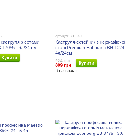
55
Артикул: BH 1024
каструля з сотами
Каструля-сотейник з нержавіючої
-17055 - 6л/24 см
сталі Premium Bohmann BH 1024 -
4л/24см
Купити
924 грн
Купити
809 грн
В наявності