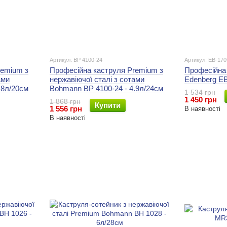
Артикул: BP 4100-24
Артикул: EB-170
Професійна каструля Premium з
Професійна 
ами
нержавіючої сталі з сотами
Edenberg EB
.8л/20см
Bohmann BP 4100-24 - 4.9л/24см
1 534 грн
1 450 грн
1 868 грн
Купити
1 556 грн
В наявності
В наявності