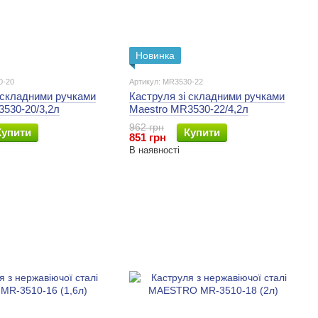
Новинка
0-20
Артикул: MR3530-22
 складними ручками
Каструля зі складними ручками
530-20/3,2л
Maestro MR3530-22/4,2л
962 грн
Купити
Купити
851 грн
В наявності