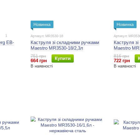
Новинка
Новинка
1
Артикул: MR3530-18
Артикул: MR353
rg EB-
Каструля зі складними ручками
Каструля зі
Maestro MR3530-18/2,3л
Maestro MR3
751 грн
816 грн
Купити
664 грн
722 грн
В наявності
В наявності