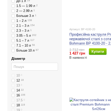
До 1 л
19
1.5 — 1.99 л
2
2 — 2.99 л
1
Больше 3 л
1
1 – 2 л
138
2.1 – 3 л
154
Артикул: BP 4100-20
2.3 – 3 л
1
Професійна каструля Premium з
3.05 – 5 л
202
нержавіючої сталі з сот
5.1 – 7 л
117
Bohmann BP 4100-20 - 2
7.1 – 10 л
56
1 712 грн
Більше 10 л
87
Купити
1 427 грн
В наявності
Діаметр
10
0
12
18
13
0
14
22
16
106
17.5
0
18
119
19
0