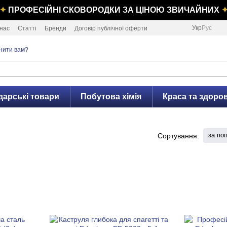
✦
ПРОФЕСІЙНІ СКОВОРОДКИ ЗА ЦІНОЮ ЗВИЧАЙНИХ
Укр
Рус
нас
Статті
Бренди
Договір публічної оферти
нити вам?
дарські товари
Побутова хімія
Краса та здоров
за по
Сортування: