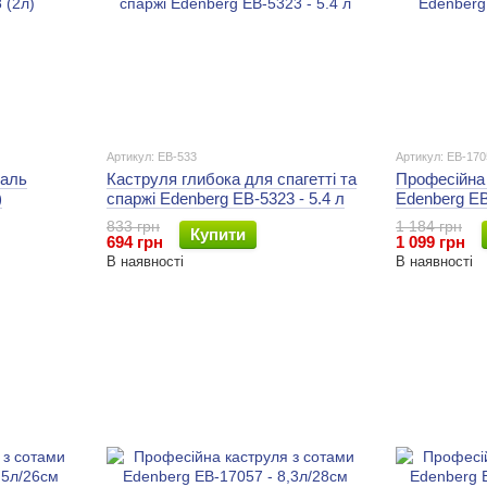
Артикул: EB-533
Артикул: EB-170
таль
Каструля глибока для спагетті та
Професійна 
)
спаржі Edenberg EB-5323 - 5.4 л
Edenberg EB
833 грн
1 184 грн
Купити
694 грн
1 099 грн
В наявності
В наявності