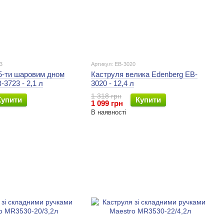
3
Артикул: EB-3020
5-ти шаровим дном
Каструля велика Edenberg EB-
-3723 - 2,1 л
3020 - 12,4 л
1 318 грн
Купити
Купити
1 099 грн
В наявності