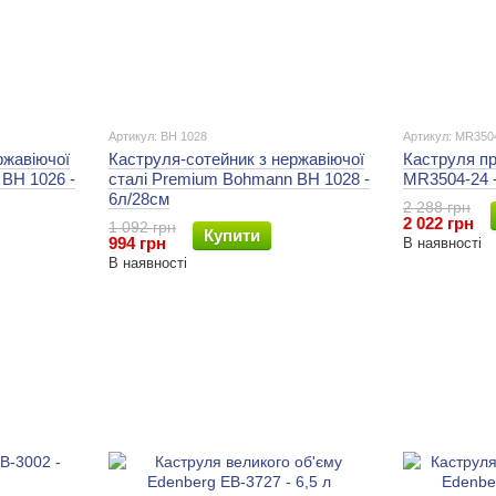
Артикул: BH 1028
Артикул: MR350
ржавіючої
Каструля-сотейник з нержавіючої
Каструля пр
BH 1026 -
сталі Premium Bohmann BH 1028 -
MR3504-24 -
6л/28см
2 288 грн
2 022 грн
1 092 грн
Купити
994 грн
В наявності
В наявності