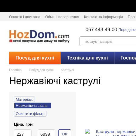
Перейти к основному контенту
Оплата і доставка
Обмін і повернення
Контактна інформація
Про 
067 443-49-00
Передзво
Посуд для кухні
Техніка для кухні
Госпо
Головна
Посуд для кухні
Каструлі
Нержавіючі каструлі
Матеріал:
Нержавіюча сталь
Очистити фільтр
Ціна, грн
От Ціна, грн
До Ціна, грн
ОК