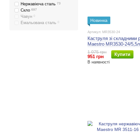
Нержавіюча сталь
73
Скло
697
Чавун
0
Новинка
Емальована сталь
0
Артикул: MR3530-24
Каструля зі складними 
Maestro MR3530-24/5,5л
1 075 грн
Купити
951 грн
В наявності