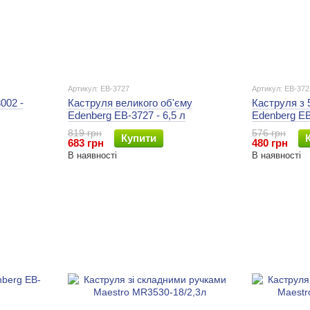
Артикул: EB-3727
Артикул: EB-372
002 -
Каструля великого об'єму
Каструля з 
Edenberg EB-3727 - 6,5 л
Edenberg EB
819 грн
576 грн
Купити
683 грн
480 грн
В наявності
В наявності