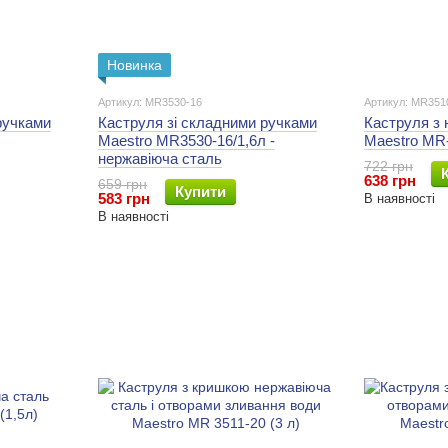
Новинка
Артикул: MR3530-16
Артикул: MR351
ручками
Каструля зі складними ручками
Каструля з 
Maestro MR3530-16/1,6л -
Maestro MR-
нержавіюча сталь
722 грн
638 грн
659 грн
Купити
583 грн
В наявності
В наявності