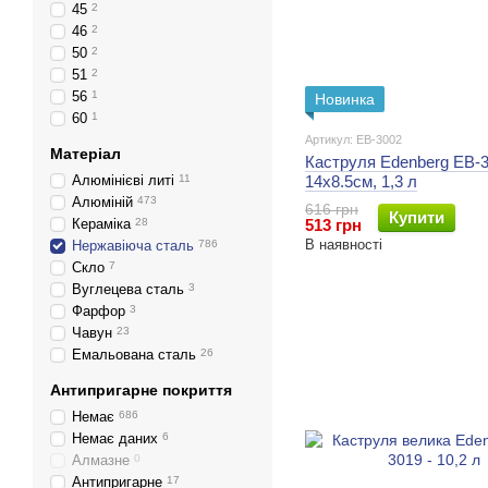
45
2
46
2
50
2
51
2
56
1
Новинка
60
1
Артикул: EB-3002
Матеріал
Каструля Edenberg EB-3
Алюмінієві литі
11
14x8.5см, 1,3 л
Алюміній
473
616 грн
Купити
Кераміка
28
513 грн
В наявності
Нержавіюча сталь
786
Скло
7
Вуглецева сталь
3
Фарфор
3
Чавун
23
Емальована сталь
26
Антипригарне покриття
Немає
686
Немає даних
6
Алмазне
0
Антипригарне
17