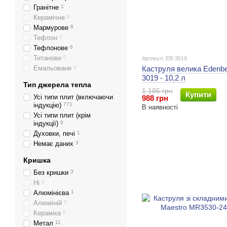
Гранітне
1
Керамічне
0
Мармурове
8
Тефлон
0
Тефлонове
6
Титанове
0
Артикул: EB-3019
Емальоване
0
Каструля велика Edenbe
3019 - 10,2 л
Тип джерела тепла
1 185 грн
Купити
Усі типи плит (включаючи
988 грн
індукцію)
771
В наявності
Усі типи плит (крім
індукції)
9
Духовки, печі
1
Немає даних
3
Кришка
Без кришки
3
Ні
0
Алюмінієва
1
Алюміній
0
Кераміка
0
Метал
11