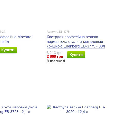
4-24
Артикул: EB-3775
офесійна Maestro
Каструля професійна велика
 5.4л
нержавіюча сталь із металевою
кришкою Edenberg EB-3775 - 30л
Купити
3 213 грн
Купити
2 869 грн
В наявності