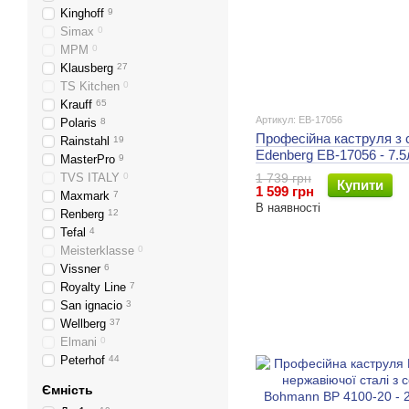
Kinghoff
9
Simax
0
MPM
0
Klausberg
27
TS Kitchen
0
Krauff
65
Артикул: EB-17056
Polaris
8
Професійна каструля з 
Rainstahl
19
Edenberg EB-17056 - 7.
MasterPro
9
TVS ITALY
0
1 739 грн
Купити
1 599 грн
Maxmark
7
В наявності
Renberg
12
Tefal
4
Meisterklasse
0
Vissner
6
Royalty Line
7
San ignacio
3
Wellberg
37
Elmani
0
Peterhof
44
Ємність