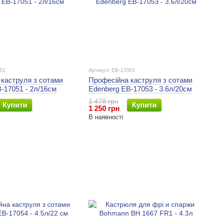
51
Артикул: EB-17053
каструля з сотами
Професійна каструля з сотами
-17051 - 2л/16см
Edenberg EB-17053 - 3.6л/20см
1 478 грн
Купити
Купити
1 250 грн
В наявності