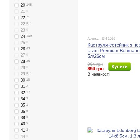
20
148
21
0
22
71
22.5
0
23
0
24
149
Артикул: BH 1026
25
0
Каструля-сотейник з не
26
43
сталі Premium Bohmann 
27
0
5л/26см
28
35
984 грн
Купити
29
0
894 грн
29.5
0
В наявності
30
18
31
2
32
17
34
3
35
1
36
6
38
3
40
5
41
2
44
0