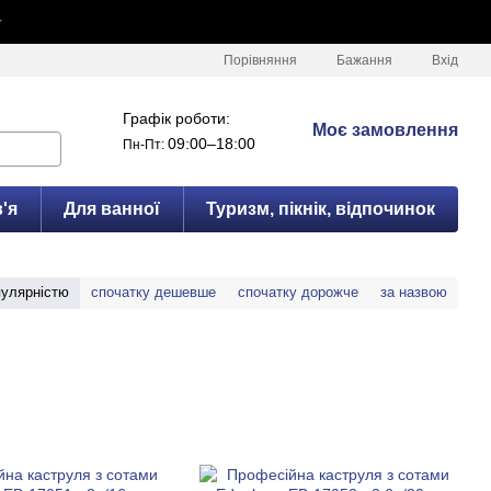
✦
Порівняння
Бажання
Вхід
Графік роботи:
Моє замовлення
09:00–18:00
Пн-Пт:
'я
Для ванної
Туризм, пікнік, відпочинок
пулярністю
спочатку дешевше
спочатку дорожче
за назвою