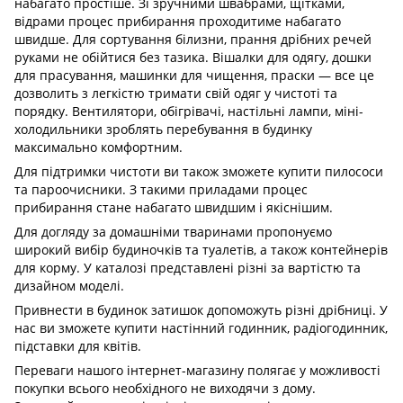
набагато простіше. Зі зручними швабрами, щітками,
відрами процес прибирання проходитиме набагато
швидше. Для сортування білизни, прання дрібних речей
руками не обійтися без тазика. Вішалки для одягу, дошки
для прасування, машинки для чищення, праски — все це
дозволить з легкістю тримати свій одяг у чистоті та
порядку. Вентилятори, обігрівачі, настільні лампи, міні-
холодильники зроблять перебування в будинку
максимально комфортним.
Для підтримки чистоти ви також зможете купити пилососи
та пароочисники. З такими приладами процес
прибирання стане набагато швидшим і якіснішим.
Для догляду за домашніми тваринами пропонуємо
широкий вибір будиночків та туалетів, а також контейнерів
для корму. У каталозі представлені різні за вартістю та
дизайном моделі.
Привнести в будинок затишок допоможуть різні дрібниці. У
нас ви зможете купити настінний годинник, радіогодинник,
підставки для квітів.
Переваги нашого інтернет-магазину полягає у можливості
покупки всього необхідного не виходячи з дому.