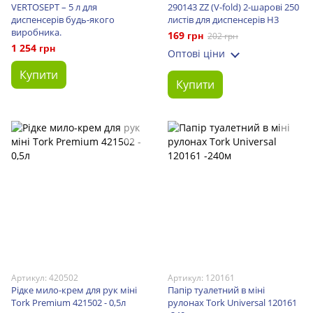
VERTOSEPT – 5 л для
290143 ZZ (V-fold) 2-шарові 250
диспенсерів будь-якого
листів для диспенсерів H3
виробника.
169 грн
202 грн
1 254 грн
Оптові ціни
Купити
Купити
Артикул: 420502
Артикул: 120161
Рідке мило-крем для рук міні
Папір туалетний в міні
Tork Premium 421502 - 0,5л
рулонах Tork Universal 120161