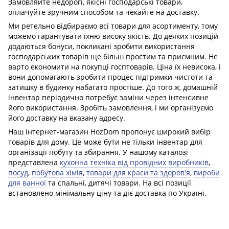
Замовляйте недорогі, якісні господарські товари,
оплачуйте зручним способом та чекайте на доставку.
Ми ретельно відбираємо всі товари для асортименту, тому
можемо гарантувати їхню високу якість. До деяких позицій
додаються бонуси, покликані зробити використання
господарських товарів ще більш простим та приємним. Не
варто економити на покупці госптоварів. Ціна їх невисока, і
вони допомагають зробити процес підтримки чистоти та
затишку в будинку набагато простіше. До того ж, домашній
інвентар періодично потребує заміни через інтенсивне
його використання. Зробіть замовлення, і ми організуємо
його доставку на вказану адресу.
Наш інтернет-магазин HozDom пропонує широкий вибір
товарів для дому. Це може бути не тільки інвентар для
організації побуту та збирання. У нашому каталозі
представлена ​​
кухонна техніка від провідних виробників
,
посуд
,
побутова хімія
,
товари для краси та здоров'я
,
вироби
для ванної
та спальні, дитячі товари. На всі позиції
встановлено мінімальну ціну та діє доставка по Україні.