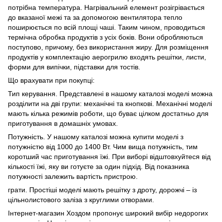
потрібна температура. Нагрівальний елемент розігрівається
до вказаної межі та за допомогою вентилятора тепло
поширюється по всій площі чаші. Таким чином, проводиться
термічна обробка продуктів з усіх боків. Вони обробляються
поступово, причому, без використання жиру. Для розміщення
продуктів у комплектацію аерогрилю входять решітки, листи,
форми для випічки, підставки для тостів.
Що врахувати при покупці:
Тип керування. Представлені в нашому каталозі моделі можна
розділити на дві групи: механічні та кнопкові. Механічні моделі
мають кілька режимів роботи, що буває цілком достатньо для
приготування в домашніх умовах.
Потужність. У нашому каталозі можна купити моделі з
потужністю від 1000 до 1400 Вт. Чим вища потужність, тим
коротший час приготування їжі. При виборі відштовхуйтеся від
кількості їжі, яку ви готуєте за один підхід. Від показника
потужності залежить вартість пристрою.
грати. Простіші моделі мають решітку з дроту, дорожчі – із
цільнолистового заліза з круглими отворами.
Інтернет-магазин Хоздом пропонує широкий вибір недорогих