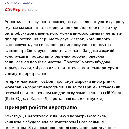
скляною чашею
2 306 грн
2 329 грн
Аерогриль – це кухонна техніка, яка дозволяє готувати здорову
їжу без смаження та використання олії. Аерогриль воістину
багатофункціональний, його можна використовувати не тільки
для приготування перших та других страв, його широко
застосовують для випікання, розморожування продуктів,
сушіння грибів, фруктів, овочів та зелені. Завдяки закритій
конструкції в процесі виготовлення робоча поверхня
залишається повністю чистою. Пристрої мають вбудовані
термодатчики, які дозволяють контролювати температуру та
уникнути перегрівання.
Інтернет-магазин HozDom пропонує широкий вибір різних
моделей недорогих аерогрилів. На всі товари ми встановили
розумні ціни та пропонуємо доставку замовлень по всій Україні
(Київ, Одеса, Харків, Дніпро та інші населені пункти).
Принцип роботи аерогрилю
Конструкція аерогрилю є чашею з вогнетривкого скла,
кришкою з вбудованим вентилятором і нагрівальним
елементом. За допомогою панелі керування виставляється