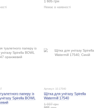
1 605 грн
ності
Немає в наявності
47
Артикул: 10.17540
туалетного паперу із
Щітка для унітазу Spirella
унітазу Spirella BOWL
Watermill 17540
жевий
1 037 грн
985 грн