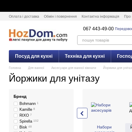
Перейти к основному контенту
Оплата і доставка
Обмін і повернення
Контактна інформація
Про 
067 443-49-00
Передзво
Посуд для кухні
Техніка для кухні
Госпо
Головна
Для ванної
Аксесуари для ванної кімнати
Йоржики для уніта
Йоржики для унітазу
Бренд
Bohmann
1
Kamille
8
RIXO
7
Spirella
102
Набори
Bisk
48