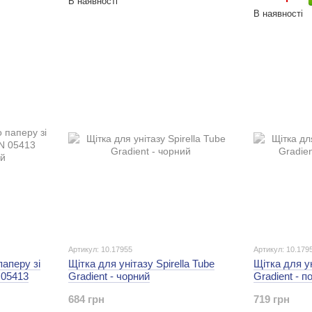
В наявності
В наявності
Артикул: 10.17955
Артикул: 10.179
аперу зі
Щітка для унітазу Spirella Tube
Щітка для ун
 05413
Gradient - чорний
Gradient - 
684 грн
719 грн