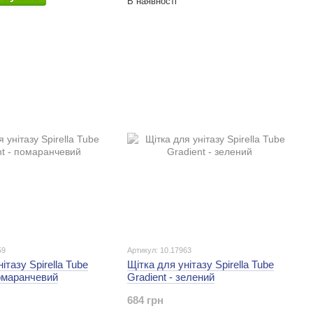
В наявності
59
Артикул: 10.17963
ітазу Spirella Tube
Щітка для унітазу Spirella Tube
помаранчевий
Gradient - зелений
684 грн