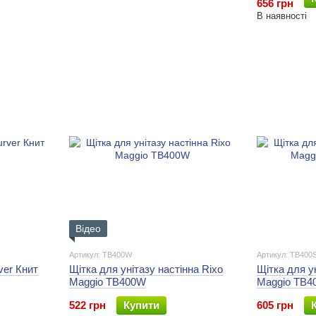
656 грн
В наявності
Відео
Артикул: TB400W
Артикул: TB400
ver Книт
Щітка для унітазу настінна Rixo
Щітка для у
Maggio TB400W
Maggio TB40
522 грн
Купити
605 грн