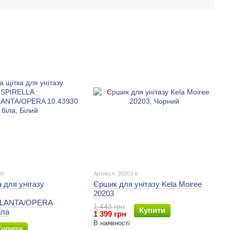
30
Артикул: 20203-k
а для унітазу
Єршик для унітазу Kela Moiree
20203
TLANTA/OPERA
1 443 грн
Купити
іла
1 399 грн
В наявності
Купити