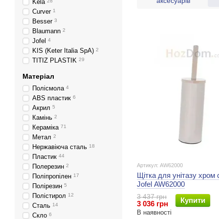
аксесуарів
Kela
28
Curver
1
Besser
3
Blaumann
2
Jofel
4
KIS (Keter Italia SpA)
2
TITIZ PLASTIK
29
Матеріал
Полісмола
4
ABS пластик
6
Акрил
5
Камінь
2
Кераміка
71
Метал
2
Нержавіюча сталь
18
Пластик
44
Артикул: AW62000
Полерезин
2
Щітка для унітазу хром 
Поліпропілен
17
Jofel AW62000
Полірезин
5
Полістирол
12
3 437 грн
Купити
3 036 грн
Сталь
14
В наявності
Скло
6