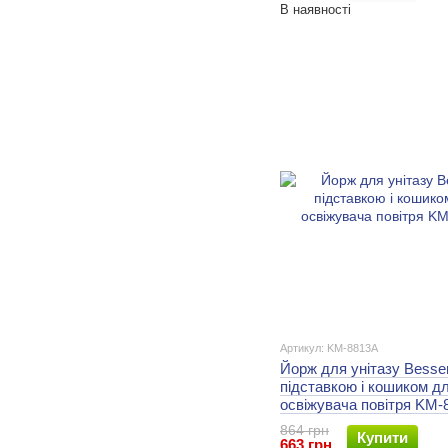
В наявності
Артикул: KM-8813A
Йорж для унітазу Besser
підставкою і кошиком д
освіжувача повітря KM-
864 грн
Купити
663 грн