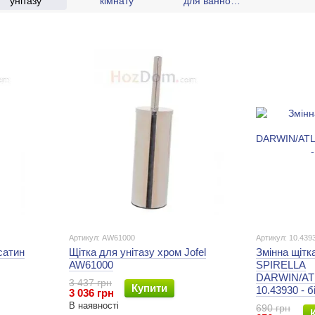
унітазу
кімнату
для ванної
кімнати
Артикул: AW61000
Артикул: 10.439
сатин
Щітка для унітазу хром Jofel
Змінна щітк
AW61000
SPIRELLA
DARWIN/A
3 437 грн
Купити
10.43930 - б
3 036 грн
В наявності
690 грн