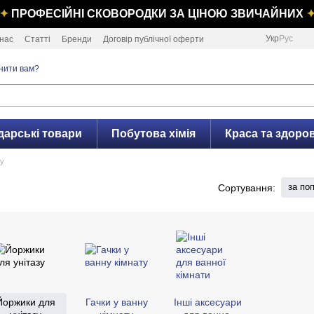
✦
ПРОФЕСІЙНІ СКОВОРОДКИ ЗА ЦІНОЮ ЗВИЧАЙНИХ
Укр
Рус
нас
Статті
Бренди
Договір публічної оферти
нити вам?
дарські товари
Побутова хімія
Краса та здоров
зу
за по
Сортування:
Йоржики для
Гачки у ванну
Інші аксесуари