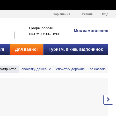
✦
Порівняння
Бажання
Вхід
Графік роботи:
Моє замовлення
09:00–18:00
Пн-Пт:
'я
Для ванної
Туризм, пікнік, відпочинок
пулярністю
спочатку дешевше
спочатку дорожче
за назвою