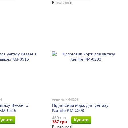
В наявності
16
Артикул: KM-0208
ітазу Besser з
Підлоговий йорж для унітазу
 KM-0516
Kamille KM-0208
430 грн
Купити
Купити
387 грн
В наявності