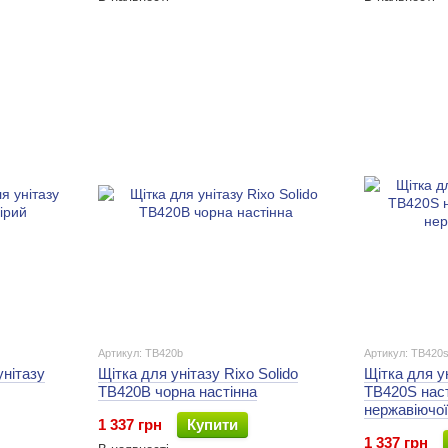
Артикул: TB420b
Артикул: TB420
унітазу
Щітка для унітазу Rixo Solido
Щітка для ун
TB420B чорна настінна
TB420S наст
нержавіючої
1 337 грн
Купити
1 337 грн