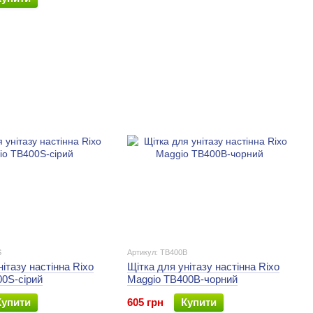
S
Артикул: TB400B
нітазу настінна Rixo
Щітка для унітазу настінна Rixo
0S-сірий
Maggio TB400B-чорний
Купити
605 грн
Купити