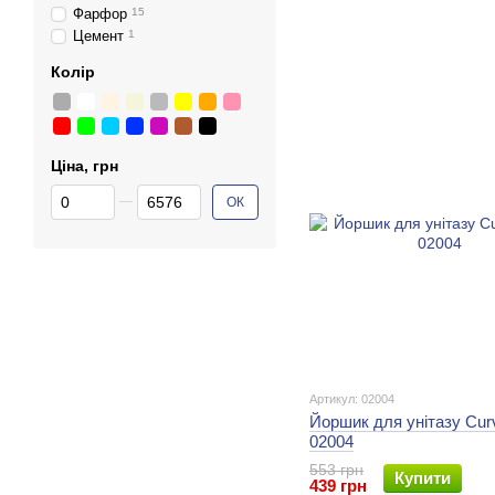
Фарфор
15
Цемент
1
Колір
Ціна, грн
От Ціна, грн
До Ціна, грн
ОК
Артикул: 02004
Йоршик для унітазу Cur
02004
553 грн
Купити
439 грн