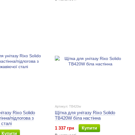
s
Артикул: TB420w
ітазу Rixo Solido
Щітка для унітазу Rixo Solido
інна/підлогова з
TB420W біла настінна
 сталі
1 337 грн
Купити
Купити