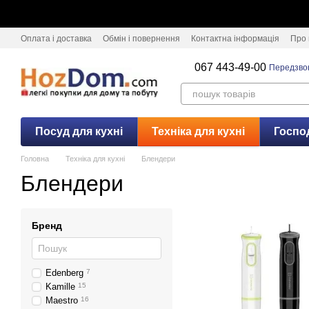
Перейти к основному контенту
Оплата і доставка
Обмін і повернення
Контактна інформація
Про 
067 443-49-00
Передзво
Посуд для кухні
Техніка для кухні
Госпо
Головна
Техніка для кухні
Блендери
Блендери
Бренд
Edenberg
7
Kamille
15
Maestro
16