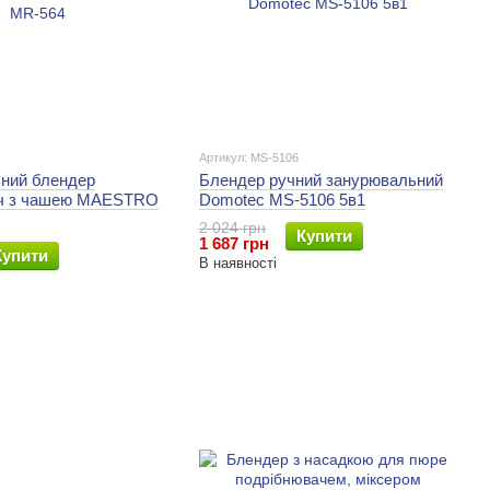
Артикул: MS-5106
ний блендер
Блендер ручний занурювальний
ач з чашею MAESTRO
Domotec MS-5106 5в1
2 024 грн
Купити
1 687 грн
Купити
В наявності