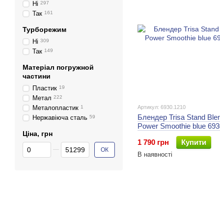
Ні
297
Так
161
Турборежим
Ні
309
Так
149
Матеріал погружной
частини
Пластик
19
Метал
222
Металопластик
1
Артикул: 6930.1210
Блендер Trisa Stand Ble
Нержавіюча сталь
59
Power Smoothie blue 693
Ціна, грн
1 790 грн
Купити
От Ціна, грн
До Ціна, грн
ОК
В наявності