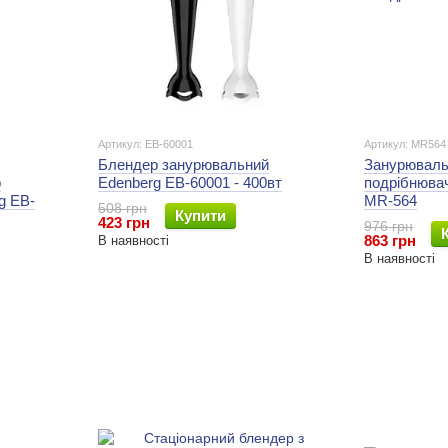
Артикул: EB-60001
Артикул: MR564
Блендер занурювальний
Занурюваль
р
Edenberg EB-60001 - 400вт
подрібнюв
g EB-
MR-564
508 грн
Купити
423 грн
976 грн
863 грн
В наявності
В наявності