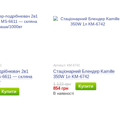
11
Артикул: KM-6742
дрібнювач 2в1
Стаціонарний Блендер Kamille
-6611 — скляна
350W 1л KM-6742
т
1 122 грн
Купити
854 грн
Купити
В наявності