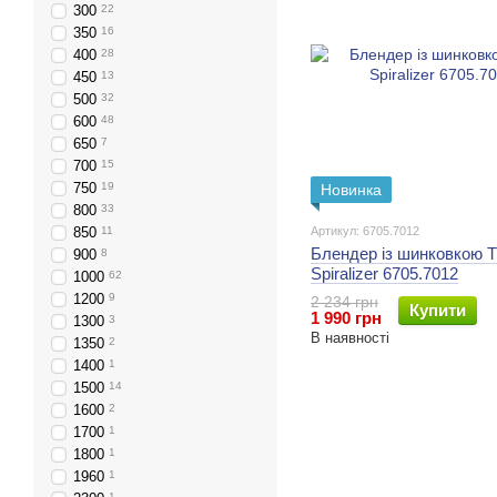
300
22
350
16
400
28
450
13
500
32
600
48
650
7
700
15
750
19
Новинка
800
33
850
11
Артикул: 6705.7012
Блендер із шинковкою T
900
8
Spiralizer 6705.7012
1000
62
1200
9
2 234 грн
Купити
1 990 грн
1300
3
В наявності
1350
2
1400
1
1500
14
1600
2
1700
1
1800
1
1960
1
1