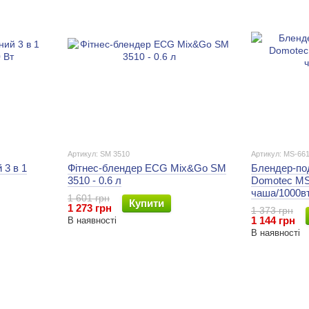
Артикул: SM 3510
Артикул: MS-66
 3 в 1
Фітнес-блендер ECG Mix&Go SM
Блендер-по
3510 - 0.6 л
Domotec MS
чаша/1000в
1 601 грн
Купити
1 273 грн
1 373 грн
1 144 грн
В наявності
В наявності