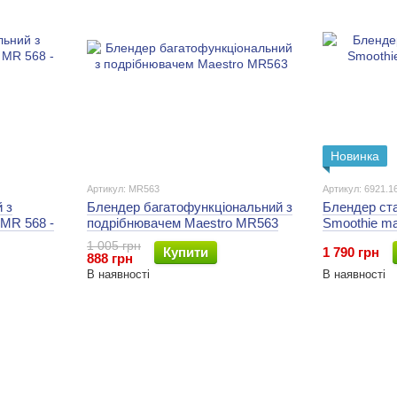
Новинка
Артикул: MR563
Артикул: 6921.1
 з
Блендер багатофункціональний з
Блендер ста
MR 568 -
подрібнювачем Maestro MR563
Smoothie ma
1 005 грн
Купити
1 790 грн
888 грн
В наявності
В наявності