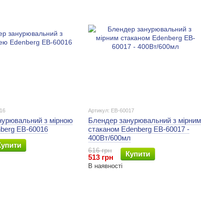
16
Артикул: EB-60017
нурювальний з мірною
Блендер занурювальний з мірним
berg EB-60016
стаканом Edenberg EB-60017 -
400Вт/600мл
Купити
616 грн
Купити
513 грн
В наявності