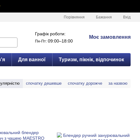
✦
Порівняння
Бажання
Вхід
Графік роботи:
Моє замовлення
09:00–18:00
Пн-Пт:
'я
Для ванної
Туризм, пікнік, відпочинок
пулярністю
спочатку дешевше
спочатку дорожче
за назвою