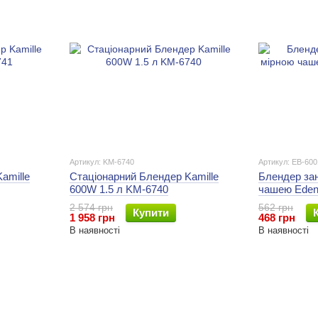
Артикул: KM-6740
Артикул: EB-600
amille
Стаціонарний Блендер Kamille
Блендер за
600W 1.5 л KM-6740
чашею Eden
2 574 грн
562 грн
Купити
1 958 грн
468 грн
В наявності
В наявності