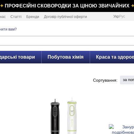
✦
ПРОФЕСІЙНІ СКОВОРОДКИ ЗА ЦІНОЮ ЗВИЧАЙНИХ
Укр
Рус
нас
Статті
Бренди
Договір публічної оферти
нити вам?
дарські товари
Побутова хімія
Краса та здоров
за по
Сортування: