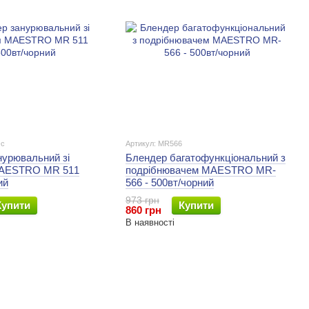
-с
Артикул: MR566
нурювальний зі
Блендер багатофункціональний з
MAESTRO MR 511
подрібнювачем MAESTRO MR-
ий
566 - 500вт/чорний
973 грн
Купити
Купити
860 грн
В наявності