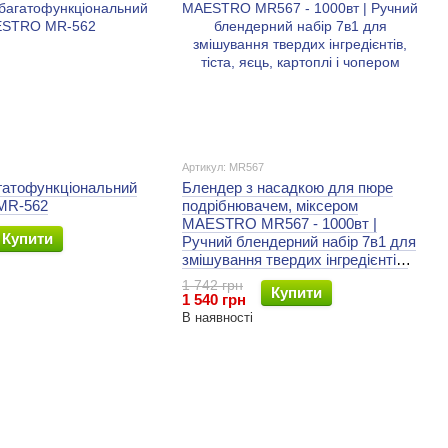
Артикул: MR567
гатофункціональний
Блендер з насадкою для пюре
MR-562
подрібнювачем, міксером
MAESTRO MR567 - 1000вт |
Купити
Ручний блендерний набір 7в1 для
змішування твердих інгредієнтів,
тіста, яєць, картоплі і чопером
1 742 грн
Купити
1 540 грн
В наявності