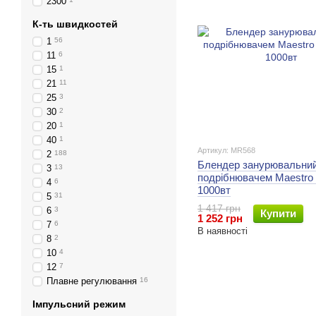
2300
К-ть швидкостей
1
56
11
6
15
1
21
11
25
3
30
2
20
1
40
1
Артикул: MR568
2
188
Блендер занурювальний
3
13
подрібнювачем Maestro 
4
6
1000вт
5
31
1 417 грн
6
3
Купити
1 252 грн
7
6
В наявності
8
2
10
4
12
7
Плавне регулювання
16
Імпульсний режим