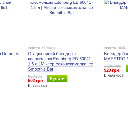
Артикул: EB-60041
Артикул: MR562
й Domotec
Стаціонарний блендер з
Блендер ба
кавомолкою Edenberg EB-60041–
MAESTRO 
1,5 л | Міксер-cоковижималка Ice
1 041 грн
Smoothie Bar
920 грн
В наявності
603 грн
Купити
502 грн
В наявності