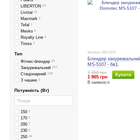
LIBERTON
24
Livstar
11
Maxmark
2
Tefal
1
Mesko
4
Royalty Line
4
Tiross
2
Артикул: MS-5107
Тип
Блендер занурювальни
Фітнес-блендер
25
MS-5107 - 6в1.
Занурювальний
257
2 358 грн
Стаціонарний
106
Купити
1 965 грн
З чашею
1
В наявності
Потужність (Вт)
150
1
170
2
200
7
230
1
250
24