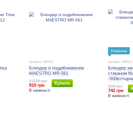
Новинка
Артикул: MR561
Артикул: MR511
risa
Блендер із подрібнювачем
Блендер за
MAESTRO MR-561
стаканом 
-500вт/чорн
1 029 грн
Купити
910 грн
839 грн
742 грн
В наявності
В наявності