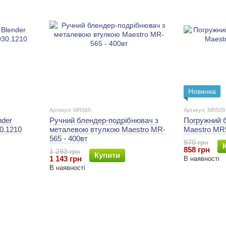
Новинка
Артикул: MR565
Артикул: MR509
nder
Ручний блендер-подрібнювач з
Погружний 
0.1210
металевою втулкою Maestro MR-
Maestro MR5
565 - 400вт
970 грн
858 грн
1 293 грн
Купити
1 143 грн
В наявності
В наявності