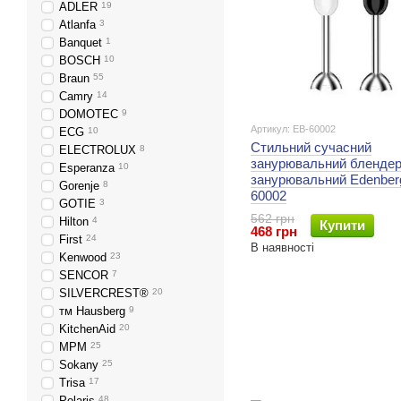
ADLER
19
Atlanfa
3
Banquet
1
BOSCH
10
Braun
55
Camry
14
DOMOTEC
9
Артикул: EB-60002
ECG
10
Стильний сучасний
ELECTROLUX
8
занурювальний бленде
Esperanza
10
занурювальний Edenber
Gorenje
8
60002
GOTIE
3
562 грн
Hilton
4
Купити
468 грн
First
24
В наявності
Kenwood
23
SENCOR
7
SILVERCREST®
20
тм Hausberg
9
KitchenAid
20
MPM
25
Sokany
25
Trisa
17
Polaris
48