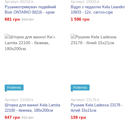
Артикул: 00216-k
Артикул: 10933-k
Рушникотримувач подвійний
Відро з педаллю Kela Leandro
Bisk ONTARIO 00216 - хром
10933 - 12л, світло-сіре
681 грн
1 596 грн
818 грн
Новинка
Новинка
Артикул: 22100-k
Артикул: 23178-k
Шторка для ванної Kela Lamita
Рушник Kela Ladessa 23178 -
22100 - бежева, 180х200см
білий 15x21см
647 грн
139 грн
811 грн