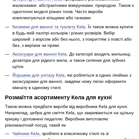
малюнками: абстрактними візерунками, природою. Також є
однотонні моделі різних тонів. Часто вироби
комплектуються кільцями або гачками.
Килимки для ванної та туалету Kela
. Їх також можна купити
в будь-якій палітрі кольорів і різних розмірів. Вибір
широкий: з ворсом або без нього, з покриттям з повсті або
без, з вирізом чи прямі.
Аксесуари для ванної Kela
. До категорії входять мильниці,
дозатори для рідкого мила, а також склянки для зубних
щіток.
Йоршики для унітазу Kela
, які робляться в одних лінійках з
аксесуарами для ванної, завдяки чому легко оформити
кімнату в єдиному стилі.
Розмаїття асортименту Кела для кухні
Також можна придбати вироби від виробника Kela для кухні.
Наприклад, цебра для сміття Kela, що закриваються на щільну
кришку і доповнені педаллю. Виробник виготовляє
різноманітний посуд, такий як
Чайники Kela
, зроблені в класичному стилі та зі