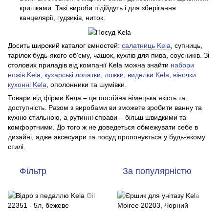
кришками. Такі вироби підійдуть і для зберігання
канцелярії, гудзиків, ниток.
Досить широкий каталог ємностей:
салатниць Kela
, супниць,
тарілок будь-якого об'єму, чашок, кухлів для пива, соусників. Зі
столових приладів від компанії Kela можна знайти
набори
ножів Kela
,
кухарські лопатки, ложки, виделки Kela
,
віночки
кухонні Kela
, ополонники та шумівки.
Товари від фірми Кела – це постійна німецька якість та
доступність. Разом з виробами ви зможете зробити ванну та
кухню стильною, а рутинні справи – більш швидкими та
комфортними. До того ж не доведеться обмежувати себе в
дизайні, адже аксесуари та посуд пропонується у будь-якому
стилі.
Фільтр
За популярністю