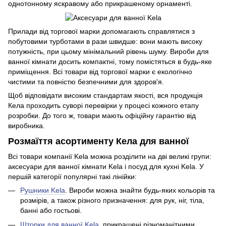
однотонному яскравому або прикрашеному орнаменті.
Прилади від торгової марки допомагають справлятися з
побутовими турботами в рази швидше: вони мають високу
потужність, при цьому мінімальний рівень шуму. Вироби для
ванної кімнати досить компактні, тому помістяться в будь-яке
приміщення. Всі товари від торгової марки є екологічно
чистими та повністю безпечними для здоров'я.
Щоб відповідати високим стандартам якості, вся продукція
Кела проходить суворі перевірки у процесі кожного етапу
розробки. До того ж, товари мають офіційну гарантію від
виробника.
Розмаїття асортименту Кела для ванної
Всі товари компанії Kela можна розділити на дві великі групи:
аксесуари для ванної кімнати Kela і посуд для кухні Kela. У
першій категорії популярні такі лінійки:
Рушники Kela
. Вироби можна знайти будь-яких кольорів та
розмірів, а також різного призначення: для рук, ніг, тіла,
банні або гостьові.
Шторки для ванної Kela
, прикрашені різноманітними