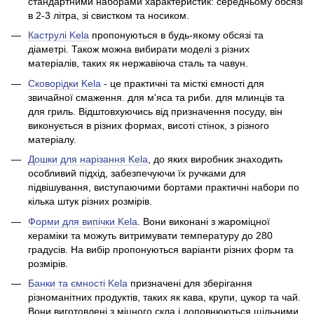
стандартними наборами характеристик: середньому обсязі
в 2-3 літра, зі свистком та носиком.
Каструлі Kela
пропонуються в будь-якому обсязі та
діаметрі. Також можна вибирати моделі з різних
матеріалів, таких як нержавіюча сталь та чавун.
Сковорідки Kela
- це практичні та місткі ємності для
звичайної смаження. для м'яса та риби. для млинців та
для гриль. Відштовхуючись від призначення посуду, він
виконується в різних формах, висоті стінок, з різного
матеріалу.
Дошки для нарізання Kela
, до яких виробник знаходить
особливий підхід, забезпечуючи їх ручками для
підвішування, виступаючими бортами практичні набори по
кілька штук різних розмірів.
Форми для випічки Kela
. Вони виконані з жароміцної
кераміки та можуть витримувати температуру до 280
градусів. На вибір пропонуються варіанти різних форм та
розмірів.
Банки та ємності Kela
призначені для зберігання
різноманітних продуктів, таких як кава, крупи, цукор та чай.
Вони виготовлені з міцного скла і доповнюються щільними