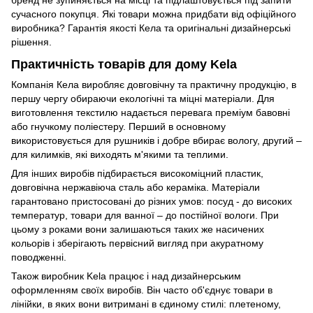
бренд не зупиняється на місці та підлаштовується під запити
сучасного покупця. Які товари можна придбати від офіційного
виробника? Гарантія якості Кела та оригінальні дизайнерські
рішення.
Практичність товарів для дому Kela
Компанія Кела виробляє довговічну та практичну продукцію, в
першу чергу обираючи екологічні та міцні матеріали. Для
виготовлення текстилю надається перевага преміум бавовні
або гнучкому поліестеру. Перший в основному
використовується для рушників і добре вбирає вологу, другий –
для килимків, які виходять м'якими та теплими.
Для інших виробів підбирається високоміцний пластик,
довговічна нержавіюча сталь або кераміка. Матеріали
гарантовано пристосовані до різних умов: посуд - до високих
температур, товари для ванної – до постійної вологи. При
цьому з роками вони залишаються таких же насичених
кольорів і зберігають первісний вигляд при акуратному
поводженні.
Також виробник Kela працює і над дизайнерським
оформленням своїх виробів. Він часто об'єднує товари в
лінійки, в яких вони витримані в єдиному стилі: плетеному,