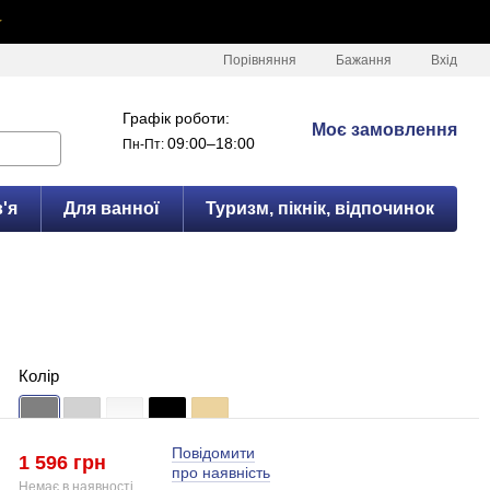
✦
Порівняння
Бажання
Вхід
Графік роботи:
Моє замовлення
09:00–18:00
Пн-Пт:
'я
Для ванної
Туризм, пікнік, відпочинок
Колір
Повідомити
1 596 грн
про наявність
Немає в наявності