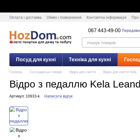
Перейти к основному контенту
Оплата і доставка
Обмін і повернення
Контактна інформація
Про 
067 443-49-00
Передзво
Посуд для кухні
Техніка для кухні
Госпо
Головна
Господарські товари
Відра для сміття
Відра для сміття Kela
Відро з педаллю Kela Leandr
Артикул: 10933-k
Написати відгук