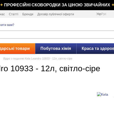
✦
ПРОФЕСІЙНІ СКОВОРОДКИ ЗА ЦІНОЮ ЗВИЧАЙНИХ
Укр
Рус
нас
Статті
Бренди
Договір публічної оферти
нити вам?
дарські товари
Побутова хімія
Краса та здоров
Відро з педаллю Kela Leandro 10933 - 12л, світло-сіре
o 10933 - 12л, світло-сіре