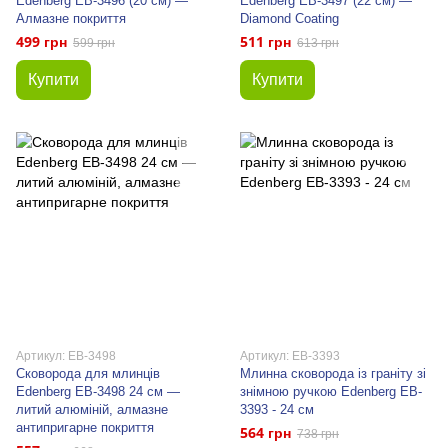
Edenberg EB-3496 (20 см) —
Edenberg EB-3497 (22 см) —
Алмазне покриття
Diamond Coating
499 грн
511 грн
599 грн
613 грн
Купити
Купити
Артикул: EB-3498
Артикул: EB-3393
Сковорода для млинців
Млинна сковорода із граніту зі
Edenberg EB-3498 24 см —
знімною ручкою Edenberg EB-
литий алюміній, алмазне
3393 - 24 см
антипригарне покриття
564 грн
738 грн