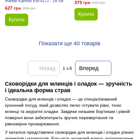
marble Kamille KM-4172 - 28 см
373 грн
448 грн
627 грн
808 грн
Купити
Купити
Показати ще 40 товарів
Назад
Вперед
1
з 6
Сковорідки для млинців і оладок — зручність
і ідеальна форма страв
Сковорідки для млинців і оладок — це спеціалізований
кухонний посуд, який дозволяє легко готувати рівні, тонкі
млинці та акуратні оладки. Завдяки низьким бортикам і рівній
поверхні вони забезпечують зручне перевертання та
рівномірне прожарювання.
У каталозі представлені сковорідки для млинців і оладок різних
діаметрів і матеріалів. Більшість моделей мають антипригарне