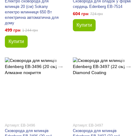
Електро сковорода для
Сковорода для оладок у формі
млинців 20 (см) Sokany
сердець Edenberg EB-7514
електро млинниця 650 Вт
604 грн
724 грн
електрична автоматична для
дому
Купити
499 грн
1 244 грн
Купити
Артикул: EB-3496
Артикул: EB-3497
Сковорода для млинців
Сковорода для млинців