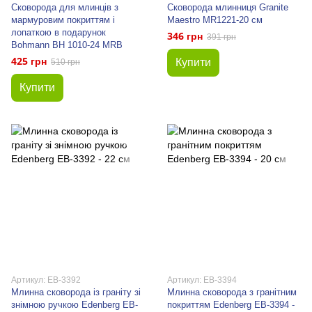
Сковорода для млинців з
Сковорода млинниця Granite
мармуровим покриттям і
Maestro MR1221-20 см
лопаткою в подарунок
346 грн
391 грн
Bohmann BH 1010-24 MRB
425 грн
Купити
510 грн
Купити
Артикул: EB-3392
Артикул: EB-3394
Млинна сковорода із граніту зі
Млинна сковорода з гранітним
знімною ручкою Edenberg EB-
покриттям Edenberg EB-3394 -