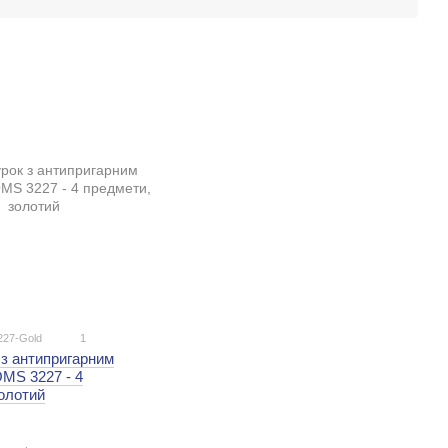
227-Gold
1
 з антипригарним
MS 3227 - 4
олотий