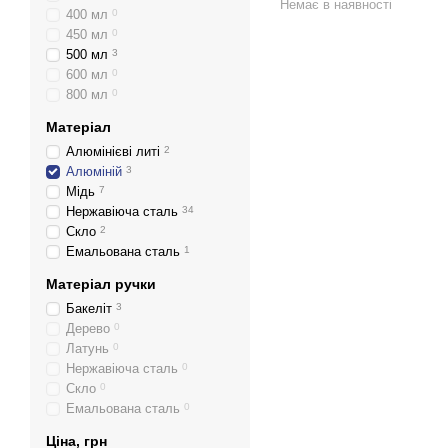
Немає в наявності
400 мл
0
450 мл
0
500 мл
3
600 мл
0
800 мл
0
Матеріал
Алюмінієві литі
2
Алюміній
3
Мідь
7
Нержавіюча сталь
34
Скло
2
Емальована сталь
1
Матеріал ручки
Бакеліт
3
Дерево
0
Латунь
0
Нержавіюча сталь
0
Скло
0
Емальована сталь
0
Ціна, грн