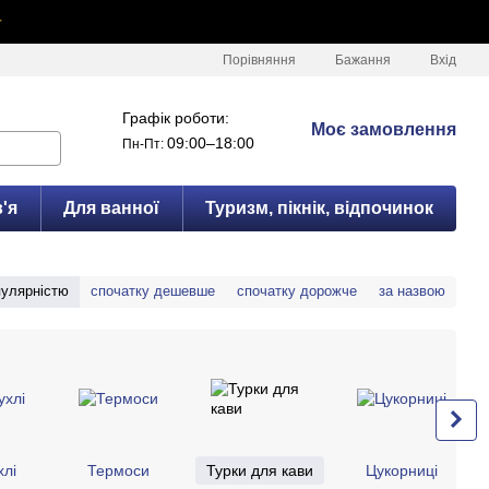
✦
Порівняння
Бажання
Вхід
Графік роботи:
Моє замовлення
09:00–18:00
Пн-Пт:
'я
Для ванної
Туризм, пікнік, відпочинок
пулярністю
спочатку дешевше
спочатку дорожче
за назвою
лі
Термоси
Турки для кави
Цукорниці