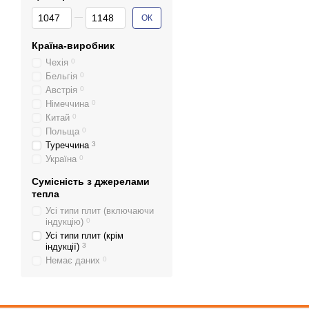
От Ціна, грн
До Ціна, грн
ОК
Країна-виробник
Чехія
0
Бельгія
0
Австрія
0
Німеччина
0
Китай
0
Польща
0
Туреччина
3
Україна
0
Сумісність з джерелами
тепла
Усі типи плит (включаючи
індукцію)
0
Усі типи плит (крім
індукції)
3
Немає даних
0