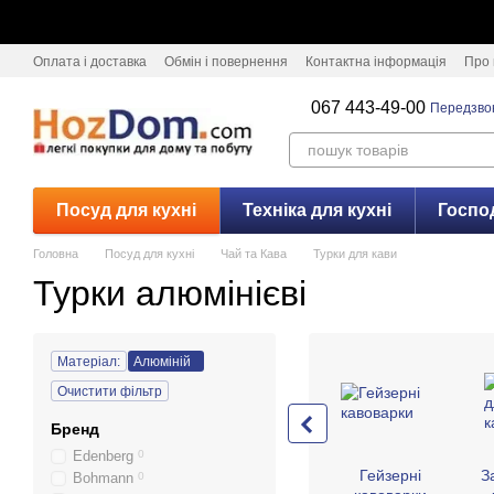
Перейти к основному контенту
Оплата і доставка
Обмін і повернення
Контактна інформація
Про 
067 443-49-00
Передзво
Посуд для кухні
Техніка для кухні
Госпо
Головна
Посуд для кухні
Чай та Кава
Турки для кави
Турки алюмінієві
Матеріал:
Алюміній
Очистити фільтр
Бренд
Edenberg
0
Гейзерні
З
Bohmann
0