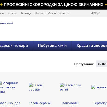
✦
ПРОФЕСІЙНІ СКОВОРОДКИ ЗА ЦІНОЮ ЗВИЧАЙНИХ
Укр
Рус
нас
Статті
Бренди
Договір публічної оферти
нити вам?
дарські товари
Побутова хімія
Краса та здоров
за по
Сортування:
аварники для
Кавові сервізи
Кавомолки
Термокух