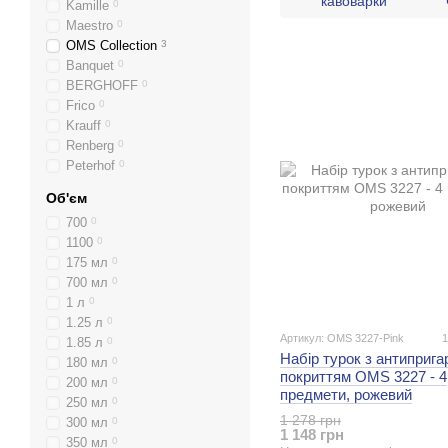
кавоварки
Kamille
0
Maestro
0
OMS Collection
3
Banquet
0
BERGHOFF
0
Frico
0
Krauff
0
Renberg
0
Peterhof
0
Об'єм
700
0
1100
0
175 мл
0
700 мл
0
1 л
0
1.25 л
0
Артикул: OMS 3227-Pink
1
1.85 л
0
Набір турок з антиприг
180 мл
0
покриттям OMS 3227 - 4
200 мл
0
предмети, рожевий
250 мл
0
1 278 грн
300 мл
0
1 148 грн
350 мл
0