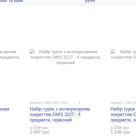
чаю та кави
ручні
Артикул: OMS 3227-Red
1
Артикул: OMS 3
арним
Набір турок з антипригарним
Набір турок
покриттям OMS 3227 - 4
покриттям O
предмети, червоний
предмети, з
1 278 грн
1 278 грн
1 047 грн
1 148 грн