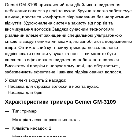
Gemei GM-3109 призначений для дбайливого видалення
небажаних волосків у носі та вухах. Зручна головка забезпечує
швидке, просте та комфортне підрівнювання без неприємних
відчуттів. Удосконалена система захисту від порізів та
висмикування волосків Завдяки сучасним технологіям
різальний елемент захищений спеціальною ультратонкою
сіткою із закругленими кінчиками, які запобігають подразненню
шкіри. Оптимальний кут нахилу тримера дозволяє легко
підрівнювати волоски у вухах та носі — ви можете бути
впевнені в ефективності видалення небажаного волосся.
Високоточні прорізи в нерухомому ножі, що обертається,
забезпечують ефективне і швидке підрівнювання волосся.
У комплект входять 2 насадки:
- Насадка для стрижки волосся в носі та вухах.
- Насадка для брів
Характеристики тримера Gemei GM-3109
Тип: тример
Матеріал леза: нержавіюча сталь
Кількість насадок: 2
Матеріал корпусу: пластик