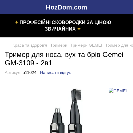
HozDom.com
✦
ПРОФЕСІЙНІ СКОВОРОДКИ ЗА ЦІНОЮ
ЗВИЧАЙНИХ
✦
Краса та здоров'я
Тримери
Тримери GEMEI
Тример для но
Тример для носа, вух та брів Gemei
GM-3109 - 2в1
Артикул:
u11024
Написати відгук