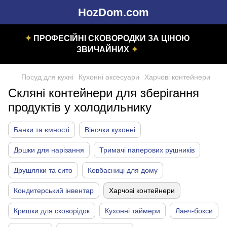
HozDom.com
✦
ПРОФЕСІЙНІ СКОВОРОДКИ ЗА ЦІНОЮ
ЗВИЧАЙНИХ
✦
Посуд для кухні
Кухонні аксесуари
Харчові контейнери
Скляні контейнери для зберігання
продуктів у холодильнику
Банки та ємності
Віночки кухонні
Дошки для нарізання
Тримачі паперових рушників
Друшляки та сито
Ковбасниці для дому
Кондитерський інвентар
Харчові контейнери
Кришки для сковорідок
Кухонні таймери
Ланч-бокси