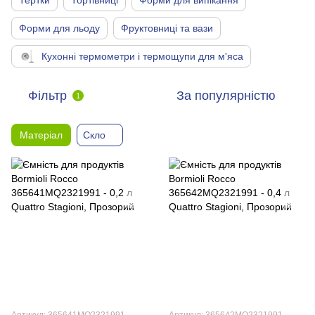
Тертки
Тортівниці
Форми для випікання
Форми для льоду
Фруктовниці та вази
Кухонні термометри і термощупи для м'яса
Фільтр
За популярністю
1
Матеріал
Скло