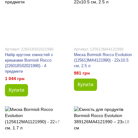
Артикул: 226018S02021990
Артикул: 125613MA4121990
Набір круглих ємностей з
Миска Bormioli Rocco Evolution
кришками Bormioli Rocco
(125613MA4121990) - 22х10.5
(226018S02021990) - 4
см, 2.5 л
предмети
981 грн
1 044 грн
Купити
Купити