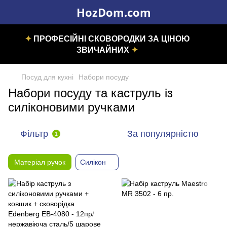
HozDom.com
✦
ПРОФЕСІЙНІ СКОВОРОДКИ ЗА ЦІНОЮ
ЗВИЧАЙНИХ
✦
Посуд для кухні
Набори посуду
Набори посуду та каструль із
силіконовими ручками
Фільтр
За популярністю
1
Матеріал ручок
Силікон