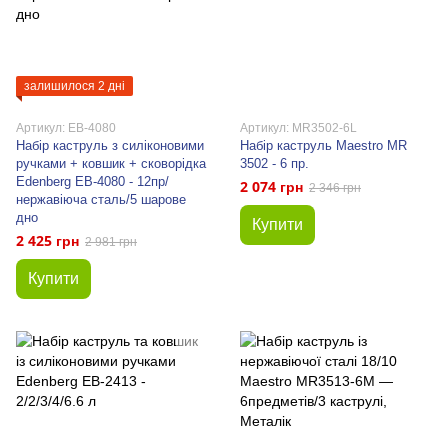
залишилося 2 дні
Артикул: EB-4080
Артикул: MR3502-6L
Набір каструль з силіконовими
Набір каструль Maestro MR
ручками + ковшик + сковорідка
3502 - 6 пр.
Edenberg EB-4080 - 12пр/
2 074 грн
2 346 грн
нержавіюча сталь/5 шарове
дно
Купити
2 425 грн
2 981 грн
Купити