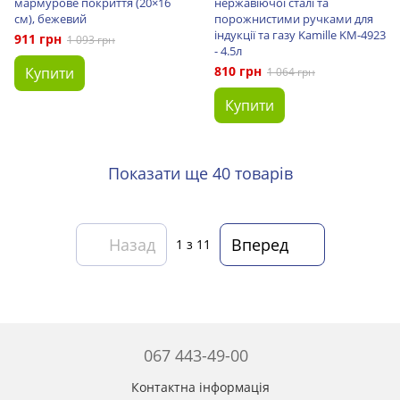
мармурове покриття (20×16
нержавіючої сталі та
см), бежевий
порожнистими ручками для
індукції та газу Kamille KM-4923
911 грн
1 093 грн
- 4.5л
810 грн
Купити
1 064 грн
Купити
Показати ще 40 товарів
Назад
Вперед
1
з 11
067 443-49-00
Контактна інформація