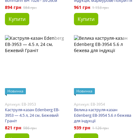
Bohmann BH 1026 - 5л/26см
індукція, мармурове покриття
894 грн
961 грн
984 грн
1 153 грн
Купити
Купити
Новинка
Новинка
Артикул: EB-3953
Артикул: EB-3954
Каструля-казан Edenberg EB-
Велика каструля-казан
3953 — 4.5 л, 24 см, Бежевий
Edenberg EB-3954 5.6 л бежева
Граніт
для індукції
821 грн
939 грн
986 грн
1 126 грн