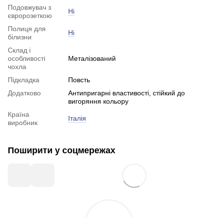
Подовжувач з
Ні
євророзеткою
Полиця для
Ні
білизни
Склад і
особливості
Металізований
чохла
Підкладка
Повсть
Додатково
Антипригарні властивості, стійкий до
вигоряння кольору
Країна
Італія
виробник
Поширити у соцмережах