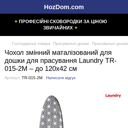
HozDom.com
✦
ПРОФЕСІЙНІ СКОВОРОДКИ ЗА ЦІНОЮ
ЗВИЧАЙНИХ
✦
Господарські товари
Прасувальні дошки
Прасувальні дошки
Чохол змінний маталізований для
дошки для прасування Laundry TR-
015-2M – до 120х42 см
Артикул:
TR-015-2M
Написати відгук