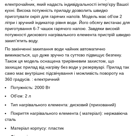
електрочайник, який надасть індивідуальності інтер'єру Вашої
кухні. Висока потужність приладу дозволить швидко
приготувати окріп для гарячих напоїв. Модель має об'єм 2
літри і зручний індикатор рівня води. Його обсягу вистачає для
приготування 6-7 чашок гарячого напою. Завдяки високій
потужності дискового нагрівального елемента пристрій швидко
закип'ятить воду.
По закінченні закипання води чайник автоматично
вимикається, що дуже зручно та суттєво підвищує безпеку.
Також ця модель оснащена трирівневим захистом, що
захищає прилад від нагріву без води у резервуарі. Прилад так
само має внутрішнє підсвічування і можливість повороту на
360 градусів. : електричний
Потужність: 2000 Вт
Об'єм: 2 л
Тип нагрівального елемента: дисковий (прихований)
Покриття нагрівального елемента ( матеріал): нержавіюча
сталь
Матеріал корпусу: пластик