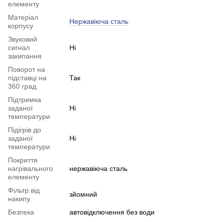
елементу
Матеріал
Нержавіюча сталь
корпусу
Звуковий
сигнал
Ні
закипання
Поворот на
підставці на
Так
360 град.
Підтримка
заданої
Ні
температури
Підігрів до
заданої
Ні
температури
Покриття
нагрівального
нержавіюча сталь
елементу
Фільтр від
зйомний
накипу
Безпека
автовідключення без води