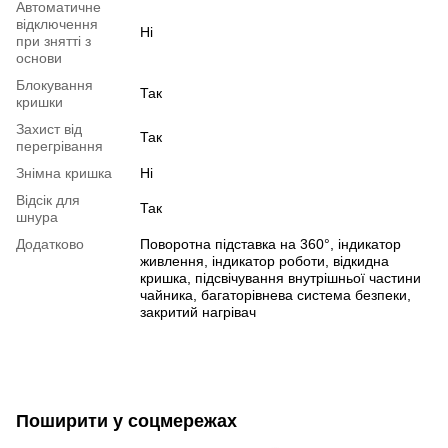
Автоматичне
відключення
Ні
при знятті з
основи
Блокування
Так
кришки
Захист від
Так
перегрівання
Знімна кришка
Ні
Відсік для
Так
шнура
Додатково
Поворотна підставка на 360°, індикатор
живлення, індикатор роботи, відкидна
кришка, підсвічування внутрішньої частини
чайника, багаторівнева система безпеки,
закритий нагрівач
Поширити у соцмережах