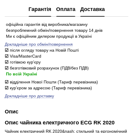
Гарантія
Оплата
Доставка
офіційна гарантія від виробника/магазину
безпроблемний обмін/повернення товару 14 днів
Ми є офіційним дилером продукції в Україні
Докладніше про обмін/повернення
☑
після огляду товару на Новій Пошті
☑
Visa/MasterCard
☑
готівкою кур'єру
☑
безготівковий розрахунок (ПДВ/без ПДВ)
По всій Україні
☑
відділення Нової Пошти (Тариф перевізника)
☑
кур'єром за адресою (Тариф перевізника)
Докладніше про доставку
Опис
Опис чайника електричного ECG RK 2020
Чайник електричний RK 2020&nash; стильний та ергономічний