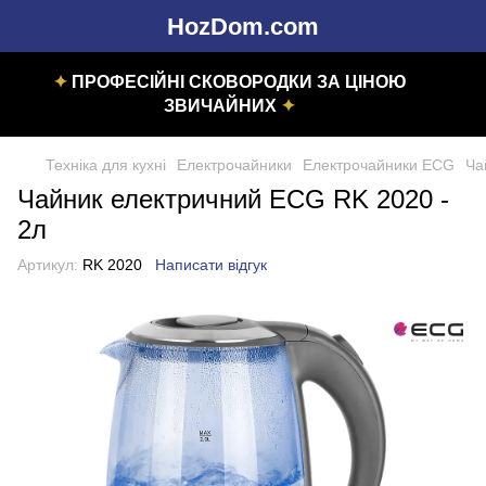
HozDom.com
✦
ПРОФЕСІЙНІ СКОВОРОДКИ ЗА ЦІНОЮ
ЗВИЧАЙНИХ
✦
Техніка для кухні
Електрочайники
Електрочайники ECG
Ча
Чайник електричний ECG RK 2020 -
2л
Артикул:
RK 2020
Написати відгук