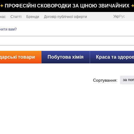
✦
ПРОФЕСІЙНІ СКОВОРОДКИ ЗА ЦІНОЮ ЗВИЧАЙНИХ
Укр
Рус
нас
Статті
Бренди
Договір публічної оферти
нити вам?
дарські товари
Побутова хімія
Краса та здоров
за по
Сортування: