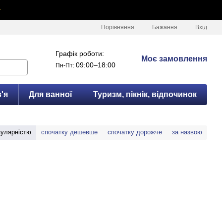
✦
Порівняння
Бажання
Вхід
Графік роботи:
Моє замовлення
09:00–18:00
Пн-Пт:
'я
Для ванної
Туризм, пікнік, відпочинок
пулярністю
спочатку дешевше
спочатку дорожче
за назвою