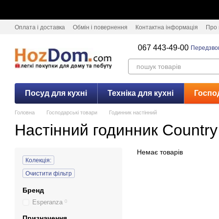
Перейти к основному контенту
Оплата і доставка
Обмін і повернення
Контактна інформація
Про 
067 443-49-00
Передзво
Посуд для кухні
Техніка для кухні
Госпо
Головна
Господарські товари
Годинник настінний
Настінний годинник Country
Немає товарів
Колекція:
Очистити фільтр
Бренд
Esperanza
0
Призначення