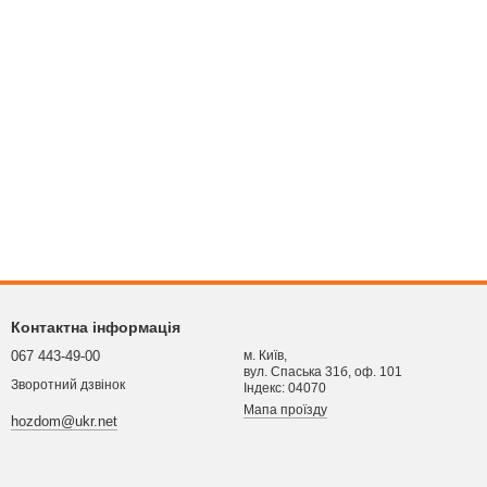
Контактна інформація
067 443-49-00
м. Київ,
вул. Спаська 31б, оф. 101
Зворотний дзвінок
Індекс: 04070
Мапа проїзду
hozdom@ukr.net