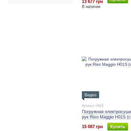
13 677 грн
В наличии
Видео
Артикул: H01S
Погружная электросуши
рук Rixo Maggio H01S (
15 087 грн
Купить