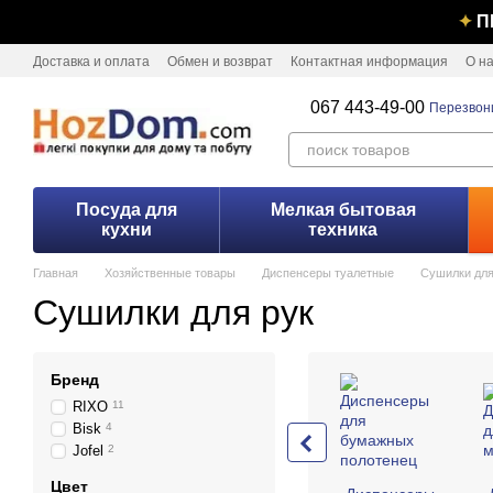
Перейти к основному контенту
✦
П
Доставка и оплата
Обмен и возврат
Контактная информация
О н
067 443-49-00
Перезвон
Посуда для
Мелкая бытовая
кухни
техника
Главная
Хозяйственные товары
Диспенсеры туалетные
Сушилки для
Сушилки для рук
Бренд
RIXO
11
Bisk
4
Jofel
2
Цвет