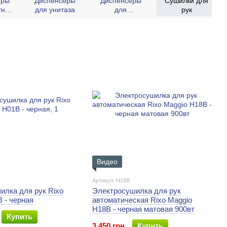
еры
Диспенсеры
Диспенсеры
Сушилки для
тной
для унитаза
для
рук
и
протирочного
материала
Видео
Артикул: H18B
илка для рук Rixo
Электросушилка для рук
 - черная
автоматическая Rixo Maggio
H18B - черная матовая 900вт
Купить
3 450 грн
Купить