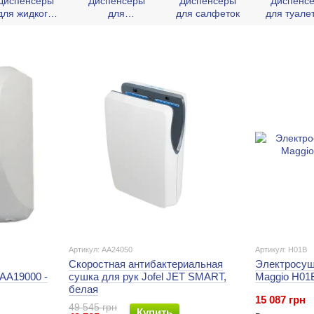
Диспенсеры
Диспенсеры
Диспенсеры
Диспенс
для жидкого
для
для салфеток
для туале
мыла
освежителей
бумаг
воздуха
Артикул: AA24050
Артикул: H01B
Скоростная антибактериальная
Электросуш
 AA19000 -
сушка для рук Jofel JET SMART,
Maggio H01B
белая
15 087 грн
49 545 грн
Купить