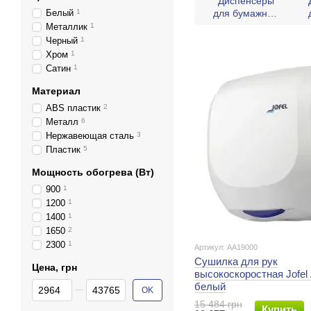
Диспенсеры
Белый
1
для бумажных
полотенец
Металлик
1
Черный
1
Хром
1
Сатин
1
Материал
ABS пластик
2
Металл
6
Нержавеющая сталь
3
Пластик
5
Мощность обогрева (Вт)
900
1
1200
1
1400
1
1650
2
2300
1
Артикул: AA19000
Сушилка для рук
Цена, грн
высокоскоростная Jofel
От Цена, грн
До Цена, грн
белый
OK
15 484 грн
Купить