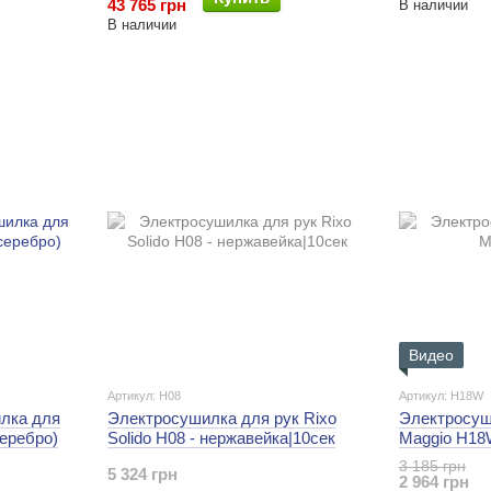
43 765 грн
В наличии
В наличии
Видео
Артикул: H08
Артикул: H18W
лка для
Электросушилка для рук Rixo
Электросуш
серебро)
Solido H08 - нержавейка|10сек
Maggio H1
3 185 грн
5 324 грн
2 964 грн