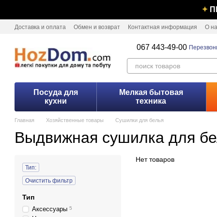
Перейти к основному контенту
✦
П
Доставка и оплата
Обмен и возврат
Контактная информация
О н
067 443-49-00
Перезвон
Посуда для
Мелкая бытовая
кухни
техника
Главная
Хозяйственные товары
Сушилки для белья
Выдвижная сушилка для бе
Нет товаров
Тип:
Очистить фильтр
Тип
Аксессуары
5