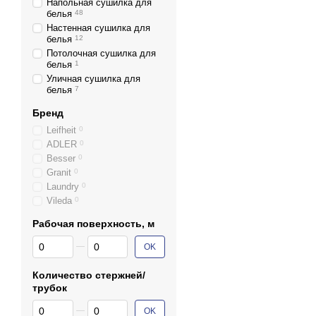
Напольная сушилка для
белья
48
Настенная сушилка для
белья
12
Потолочная сушилка для
белья
1
Уличная сушилка для
белья
7
Бренд
Leifheit
0
ADLER
0
Besser
0
Granit
0
Laundry
0
Vileda
0
Рабочая поверхность, м
От Рабочая поверхность, м
До Рабочая поверхность, м
OK
Количество стержней/
трубок
От Количество стержней/трубок
До Количество стержней/трубок
OK