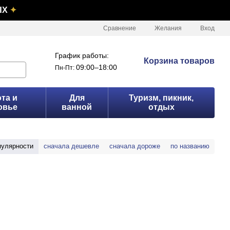
ЫХ
✦
Сравнение
Желания
Вход
График работы:
Корзина товаров
09:00–18:00
Пн-Пт:
та и
Для
Туризм, пикник,
овье
ванной
отдых
пулярности
сначала дешевле
сначала дороже
по названию