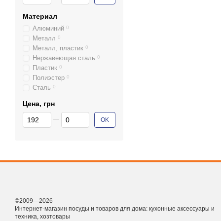
Материал
Алюминий
0
Металл
0
Металл, пластик
0
Нержавеющая сталь
0
Пластик
0
Полиэстер
0
Сталь
0
Цена, грн
От Цена, грн
До Цена, грн
OK
©2009—2026
Интернет-магазин посуды и товаров для дома: кухонные аксессуары и
техника, хозтовары