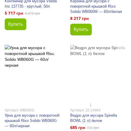
Контейнер для мусора Vileda
Корзина для мусора с
Iris 137735 - круглый, 50л
поворотной крышкой Rixo
Solido WB060W — 60л/белая
5 717 грн
6 472 грн
8 217 грн
Купить
Купить
1
Артикул: WB060G
Артикул: 10.14964
Урна для мусора с поворотной
Ведро для мусора Spirella
крышкой Rixo Solido WB060G
BOWL (1 л) белое
— 60л/черная
685 грн
721 грн