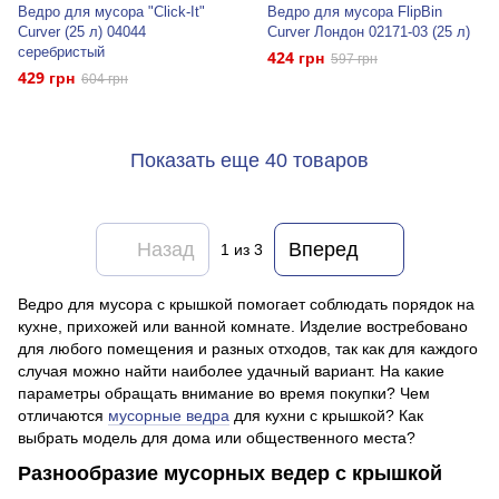
Ведро для мусора "Click-It"
Ведро для мусора FlipBin
Curver (25 л) 04044
Curver Лондон 02171-03 (25 л)
серебристый
424 грн
597 грн
429 грн
604 грн
Показать еще 40 товаров
Назад
Вперед
1
из 3
Ведро для мусора с крышкой помогает соблюдать порядок на
кухне, прихожей или ванной комнате. Изделие востребовано
для любого помещения и разных отходов, так как для каждого
случая можно найти наиболее удачный вариант. На какие
параметры обращать внимание во время покупки? Чем
отличаются
мусорные ведра
для кухни с крышкой? Как
выбрать модель для дома или общественного места?
Разнообразие мусорных ведер с крышкой