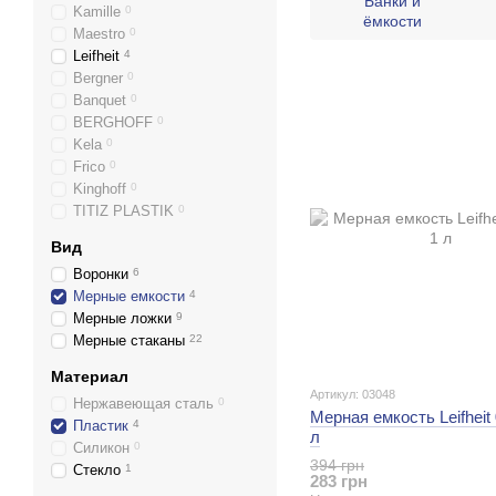
Банки и
Kamille
0
ёмкости
Maestro
0
Leifheit
4
Bergner
0
Banquet
0
BERGHOFF
0
Kela
0
Frico
0
Kinghoff
0
TITIZ PLASTIK
0
Вид
Воронки
6
Мерные емкости
4
Мерные ложки
9
Мерные стаканы
22
Материал
Артикул: 03048
Нержавеющая сталь
0
Мерная емкость Leifheit 
Пластик
4
л
Силикон
0
394 грн
Стекло
1
283 грн