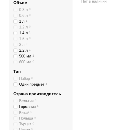
Нет в наличии
Объем
0.3 л
0
0.6 л
0
1 л
1
1.2 л
0
1.4 л
1
1.5 л
0
2 л
0
2.2 л
1
500 мл
1
600 мл
0
Тип
Набор
0
Один предмет
4
Страна производитель
Бельгия
0
Германия
4
Китай
0
Польша
0
Турция
0
Чехия
0