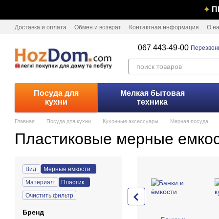
Перейти к основному контенту
✦
П
Доставка и оплата
Обмен и возврат
Контактная информация
О н
067 443-49-00
Перезвон
Посуда для
Мелкая бытовая
кухни
техника
Главная
Посуда для кухни
Кухонные аксессуары
Мерная посуда
Пластиковые мерные емко
Вид:
Мерные емкости
Материал:
Пластик
Очистить фильтр
Бренд