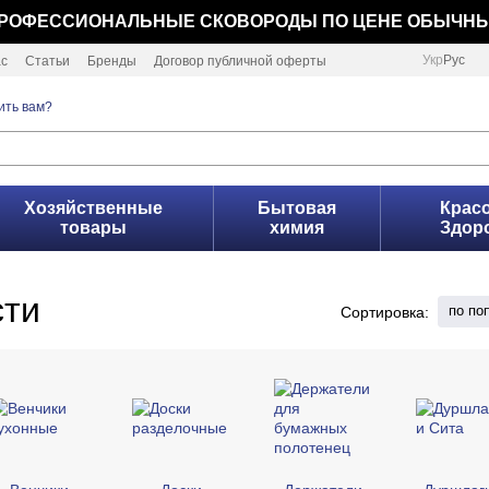
РОФЕССИОНАЛЬНЫЕ СКОВОРОДЫ ПО ЦЕНЕ ОБЫЧН
Укр
Рус
ас
Статьи
Бренды
Договор публичной оферты
ить вам?
Хозяйственные
Бытовая
Красо
товары
химия
Здор
сти
по по
Сортировка: