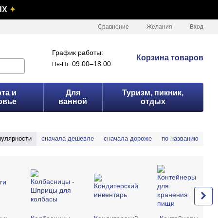
ЫХ
✦
Сравнение
Желания
Вход
График работы:
Корзина товаров
09:00–18:00
Пн-Пт:
та и
Для
Туризм, пикник,
овье
ванной
отдых
пулярности
сначала дешевле
сначала дороже
по названию