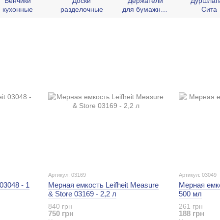
Венчики
Доски
Держатели
Дуршлаг
кухонные
разделочные
для бумажных
Сита
полотенец
Артикул: 03169
Артикул: 03049
03048 - 1
Мерная емкость Leifheit Measure
Мерная емкос
& Store 03169 - 2,2 л
500 мл
840 грн
261 грн
750 грн
188 грн