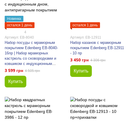
Новинка
остался 1 день
остался 1 день
4
Артикул: EB-8040
Артикул: EB-12911
Набор посуды с мраморным
Набор казанов с мраморным
покрытием Edenberg EB-8040-
покрытием Edenberg EB-12911
16пр | Набор мраморных
- 10 пр
кастрюль со сковородками и
3 450 грн
4 306 грн
ковшиком с индукционным
дном, антипригарным
3 599 грн
Купить
4 505 грн
покрытием
Купить