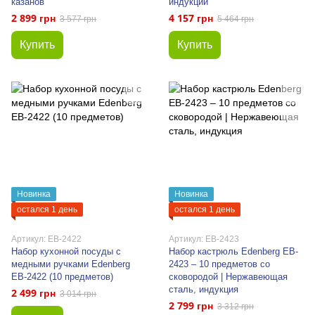
казанов
индукции
2 899 грн
4 157 грн
3 577 грн
5 464 грн
Купить
Купить
Новинка
Новинка
остался 1 день
остался 1 день
Артикул: EB-2422
Артикул: EB-2423
Набор кухонной посуды с
Набор кастрюль Edenberg EB-
медными ручками Edenberg
2423 – 10 предметов со
EB-2422 (10 предметов)
сковородой | Нержавеющая
сталь, индукция
2 499 грн
3 014 грн
2 799 грн
3 312 грн