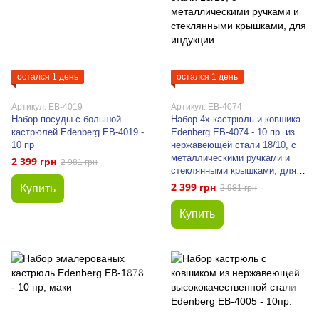
остался 1 день
остался 1 день
Артикул: EB-4019
Артикул: EB-4074
Набор посуды с большой
Набор 4х кастрюль и ковшика
кастрюлей Edenberg EB-4019 -
Edenberg EB-4074 - 10 пр. из
10 пр
нержавеющей стали 18/10, с
металлическими ручками и
2 399 грн
2 981 грн
стеклянными крышками, для
индукции
2 399 грн
Купить
2 981 грн
Купить