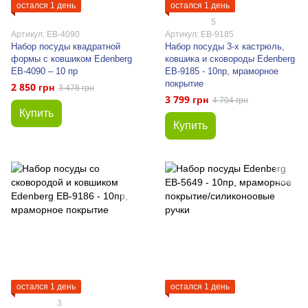
остался 1 день
остался 1 день
5
Артикул: EB-4090
Артикул: EB-9185
Набор посуды квадратной
Набор посуды 3-х кастрюль,
формы с ковшиком Edenberg
ковшика и сковороды Edenberg
EB-4090 – 10 пр
EB-9185 - 10пр, мраморное
покрытие
2 850 грн
3 478 грн
3 799 грн
4 704 грн
Купить
Купить
остался 1 день
остался 1 день
3