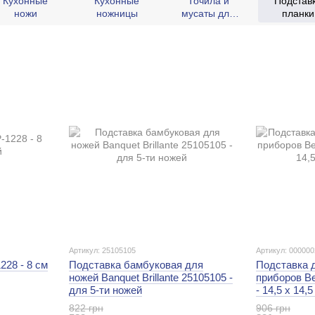
Кухонные
Кухонные
Точила и
Подставк
ножи
ножницы
мусаты для
планки
ножей
колоды 
ножей
Артикул: 25105105
Артикул: 00000
28 - 8 см
Подставка бамбуковая для
Подставка 
ножей Banquet Brillante 25105105 -
приборов Be
для 5-ти ножей
- 14,5 х 14,5
822 грн
906 грн