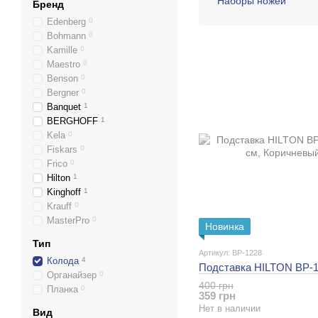
Наборы ножей
Бренд
Edenberg
0
Bohmann
0
Kamille
0
Maestro
0
Benson
0
Bergner
0
Banquet
1
BERGHOFF
1
Kela
0
Fiskars
0
Frico
0
Hilton
1
Kinghoff
1
Krauff
0
MasterPro
0
Новинка
Тип
Артикул: BP-1228
Колода
4
Подставка HILTON BP-12
Органайзер
0
400 грн
Планка
0
359 грн
Нет в наличии
Вид