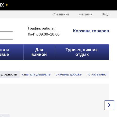
ЫХ
✦
Сравнение
Желания
Вход
График работы:
Корзина товаров
09:00–18:00
Пн-Пт:
та и
Для
Туризм, пикник,
овье
ванной
отдых
пулярности
сначала дешевле
сначала дороже
по названию