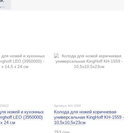
и,
,
для
020622
Артикул: KH-1559
для ножей и кухонных
Колода для ножей коричневая
rghoff LEO (3950000)
универсальная KingHoff KH-1559 -
 х 24 см
10,5х10,5х23см
753 грн