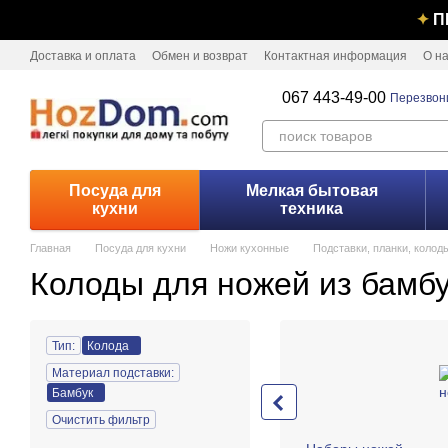
Перейти к основному контенту
✦
П
Доставка и оплата
Обмен и возврат
Контактная информация
О н
067 443-49-00
Перезвон
Посуда для
Мелкая бытовая
кухни
техника
Главная
Посуда для кухни
Ножи кухонные
Подставки, планки, колод
Колоды для ножей из бамб
Тип:
Колода
Материал подставки:
Бамбук
Очистить фильтр