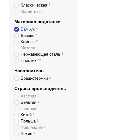
Классическая
4
Магнитная
0
Материал подставки
Бамбук
4
Дерево
6
Камень
2
Металл
0
Нержавеющая сталь
3
Пластик
66
Наполнитель
Браш-стержни
3
Страна-производитель
Австрия
0
Бельгия
1
Германия
0
Китай
1
Польша
1
Финляндия
0
Чехия
1