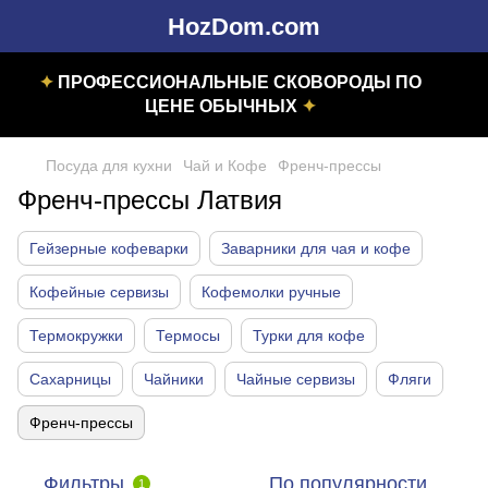
HozDom.com
✦
ПРОФЕССИОНАЛЬНЫЕ СКОВОРОДЫ ПО
ЦЕНЕ ОБЫЧНЫХ
✦
Посуда для кухни
Чай и Кофе
Френч-прессы
Френч-прессы Латвия
Гейзерные кофеварки
Заварники для чая и кофе
Кофейные сервизы
Кофемолки ручные
Термокружки
Термосы
Турки для кофе
Сахарницы
Чайники
Чайные сервизы
Фляги
Френч-прессы
Фильтры
По популярности
1