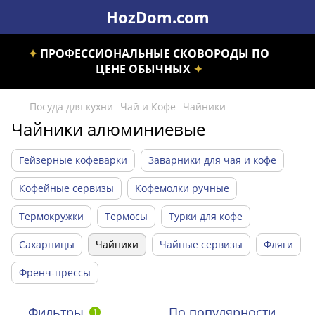
HozDom.com
✦
ПРОФЕССИОНАЛЬНЫЕ СКОВОРОДЫ ПО
ЦЕНЕ ОБЫЧНЫХ
✦
Посуда для кухни
Чай и Кофе
Чайники
Чайники алюминиевые
Гейзерные кофеварки
Заварники для чая и кофе
Кофейные сервизы
Кофемолки ручные
Термокружки
Термосы
Турки для кофе
Сахарницы
Чайники
Чайные сервизы
Фляги
Френч-прессы
Фильтры
По популярности
1