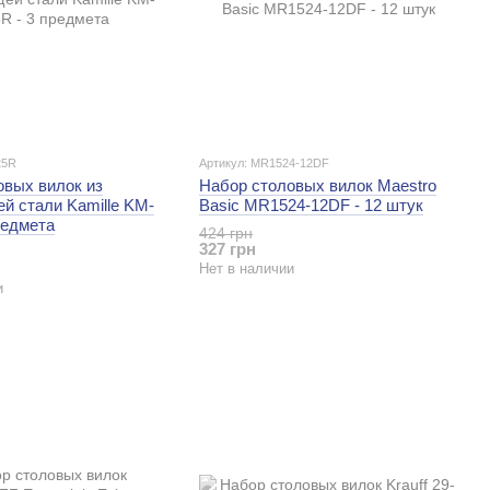
25R
Артикул: MR1524-12DF
овых вилок из
Набор столовых вилок Maestro
й стали Kamille KM-
Basic MR1524-12DF - 12 штук
редмета
424 грн
327 грн
Нет в наличии
и