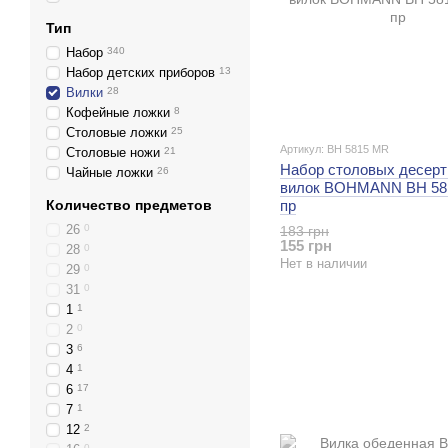
Тип
Набор
340
Набор детских приборов
13
Вилки
28
Кофейные ложки
8
Столовые ложки
25
Артикул: BH 5815 MR
Столовые ножи
21
Набор столовых десер
Чайные ложки
26
вилок BOHMANN BH 581
Количество предметов
пр
26
0
183 грн
155 грн
28
0
Нет в наличии
29
0
31
0
1
1
2
0
3
6
4
1
6
17
7
1
12
2
0