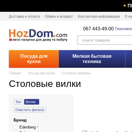
Перейти к основному контенту
✦
П
Доставка и оплата
Обмен и возврат
Контактная информация
О н
067 443-49-00
Перезвон
Посуда для
Мелкая бытовая
кухни
техника
Главная
Посуда для кухни
Столовые приборы
Столовые вилки
Тип:
Вилки
Очистить фильтр
Бренд
Edenberg
2