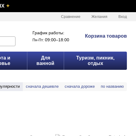
ЫХ
✦
Сравнение
Желания
Вход
График работы:
Корзина товаров
09:00–18:00
Пн-Пт:
та и
Для
Туризм, пикник,
овье
ванной
отдых
пулярности
сначала дешевле
сначала дороже
по названию