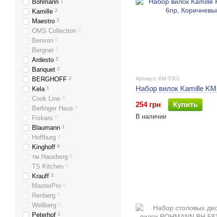
Bohmann
1
Kamille
2
Maestro
2
OMS Collection
0
Benson
0
Bergner
0
Ardesto
5
Banquet
2
BERGHOFF
2
Артикул: KM-5301
Набор вилок Kamille KM
Kela
1
Cook Line
0
254 грн
Купить
Berlinger Haus
0
В наличии
Fiskars
0
Blaumann
1
Hoffburg
0
Kinghoff
6
тм Hausberg
0
TS Kitchen
0
Krauff
3
MasterPro
0
Renberg
0
Wellberg
0
Peterhof
1