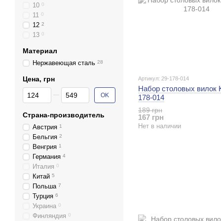
10
0
11
0
12
2
13
0
Материал
Нержавеющая сталь
28
Цена, грн
Артикул: 29-178-014
Набор столовых вилок K
От Цена, грн
До Цена, грн
OK
178-014
189 грн
Страна-производитель
167 грн
Нет в наличии
Австрия
1
Бельгия
2
Венгрия
1
Германия
4
Италия
0
Китай
5
Польша
7
Турция
6
Украина
0
Финляндия
0