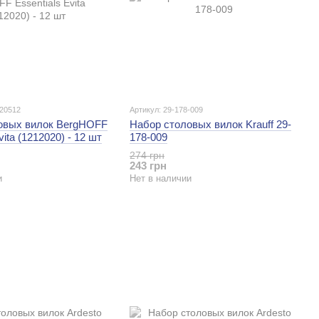
020512
Артикул: 29-178-009
овых вилок BergHOFF
Набор столовых вилок Krauff 29-
vita (1212020) - 12 шт
178-009
274 грн
243 грн
и
Нет в наличии