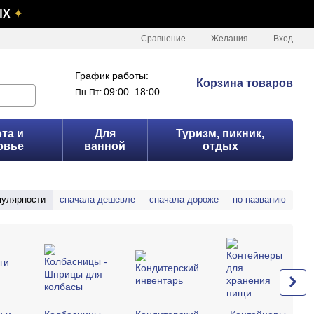
ЫХ
✦
Сравнение
Желания
Вход
График работы:
Корзина товаров
09:00–18:00
Пн-Пт:
та и
Для
Туризм, пикник,
овье
ванной
отдых
пулярности
сначала дешевле
сначала дороже
по названию