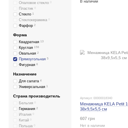
В наличии
Опаловое стекло
0
Пластик
0
Стекло
1
Стеклокерамика
0
Фарфор
2
Форма
Квадратная
13
Круглая
156
Овальная
2
Прямоугольная
5
Фигурная
6
Назначение
Для салата
4
Универсальная
1
Страна производитель
Артикул: 00000018340
Бельгия
0
Менажница KELA Petit 1
Германия
2
38х9,5х5,5 см
Италия
0
607 грн
Китай
0
Нет в наличии
Польша
0