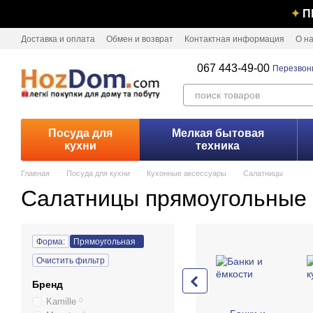
Перейти к основному контенту
✦
П
Доставка и оплата
Обмен и возврат
Контактная информация
О н
067 443-49-00
Перезвон
Посуда для
Мелкая бытовая
кухни
техника
Главная
Посуда для кухни
Кухонные аксессуары
Салатницы
Салатницы прямоугольные
Форма:
Прямоугольная
Очистить фильтр
Бренд
Kamille
0