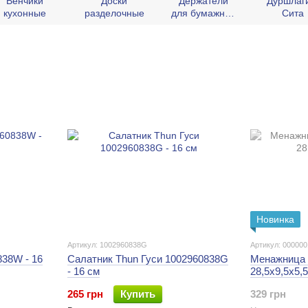
Венчики
Доски
Держатели
Дуршлаг
кухонные
разделочные
для бумажных
Сита
полотенец
Новинка
Артикул: 1002960838G
Артикул: 00000
838W - 16
Салатник Thun Гуси 1002960838G
Менажница K
- 16 см
28,5х9,5х5,
265 грн
Купить
329 грн