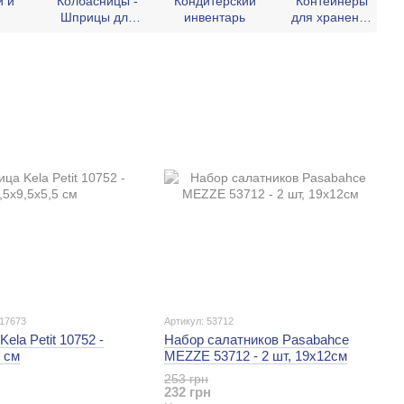
и и
Колбасницы -
Кондитерский
Контейнеры
Шприцы для
инвентарь
для хранения
колбасы
пищи
017673
Артикул: 53712
ela Petit 10752 -
Набор салатников Pasabahce
5 см
MEZZE 53712 - 2 шт, 19х12см
253 грн
232 грн