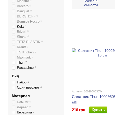
Банки и
Maestro
0
ёмкости
Ardesto
0
Banquet
0
BERGHOFF
0
Bormioli Rocco
0
Kela
2
Brizoll
0
Simax
0
TITIZ PLASTIK
0
Krauff
0
TS Kitchen
0
Maxmark
0
Thun
2
Pasabahce
1
Вид
Набор
1
Один предмет
4
Артикул: 1002960838W
Материал
Салатник Thun 1002960
см
Бамбук
0
Дерево
0
216 грн
Купить
Керамика
2