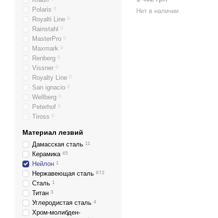
Polaris
0
Нет в наличии
Royalti Line
0
Rainstahl
0
MasterPro
0
Maxmark
0
Renberg
0
Vissner
0
Royalty Line
0
San ignacio
0
Wellberg
0
Peterhof
0
Tiross
0
Материал лезвий
Дамасская сталь
11
Керамика
45
Нейлон
1
Нержавеющая сталь
672
Сталь
1
Титан
3
Углеродистая сталь
4
Хром-молибден-