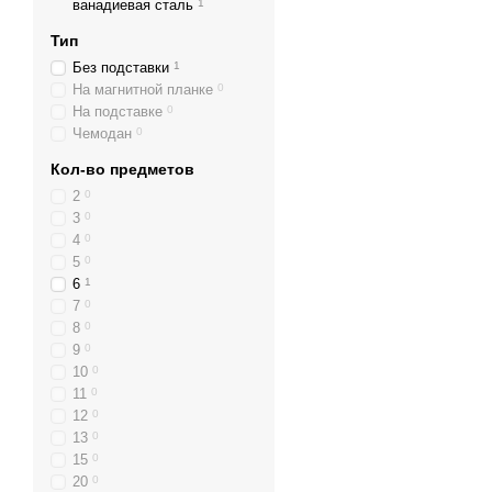
ванадиевая сталь
1
Тип
Без подставки
1
На магнитной планке
0
На подставке
0
Чемодан
0
Кол-во предметов
2
0
3
0
4
0
5
0
6
1
7
0
8
0
9
0
10
0
11
0
12
0
13
0
15
0
20
0