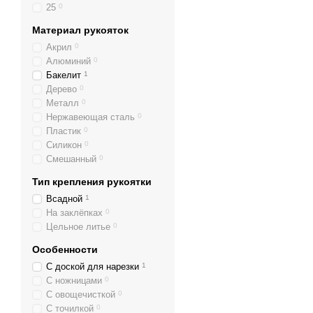
25
0
Материал рукояток
Акрил
0
Алюминий
0
Бакелит
1
Дерево
0
Металл
0
Нержавеющая сталь
0
Пластик
0
Силикон
0
Смешанный
0
Тип крепления рукоятки
Всадной
1
На заклёпках
0
Цельное литье
0
Особенности
С доской для нарезки
1
С ножницами
0
С овощечисткой
0
С точилкой
0