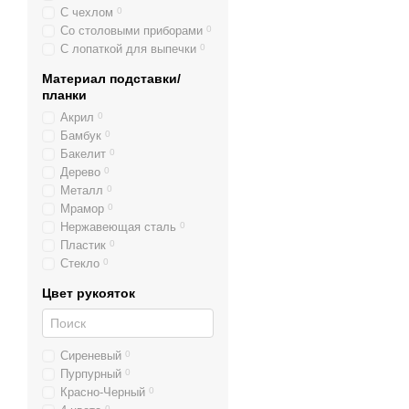
С чехлом
0
Со столовыми приборами
0
С лопаткой для выпечки
0
Материал подставки/
планки
Акрил
0
Бамбук
0
Бакелит
0
Дерево
0
Металл
0
Мрамор
0
Нержавеющая сталь
0
Пластик
0
Стекло
0
Цвет рукояток
Сиреневый
0
Пурпурный
0
Красно-Черный
0
0