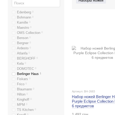
Наборы ножей
Edenberg
0
Bohmann
0
Kamille
0
Maestro
0
OMS Collection
0
Benson
0
Bergner
0
Ardesto
0
Atlanfa
0
BERGHOFF
0
Kela
0
DOMOTEC
0
Berlinger Haus
1
Fiskars
0
Frico
0
Blaumann
0
Артикул: BH-2683
Hilton
0
Набор ножей Berlinger 
Kinghoff
0
Purple Eclipse Collection
MPM
0
6 предметов
TS Kitchen
0
1 492 грн
Krauff
0