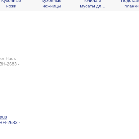
Кухонные
Кухонные
Точила и
Подставк
ножи
ножницы
мусаты для
планки
ножей
колоды 
ножей
Haus
 BH-2683 -