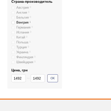
Страна-производитель
Австрия
0
Англия
0
Бельгия
0
Венгрия
1
Германия
0
Испания
0
Китай
0
Польша
0
Турция
0
Украина
0
Финляндия
0
Швейцария
0
Цена, грн
От Цена, грн
До Цена, грн
OK