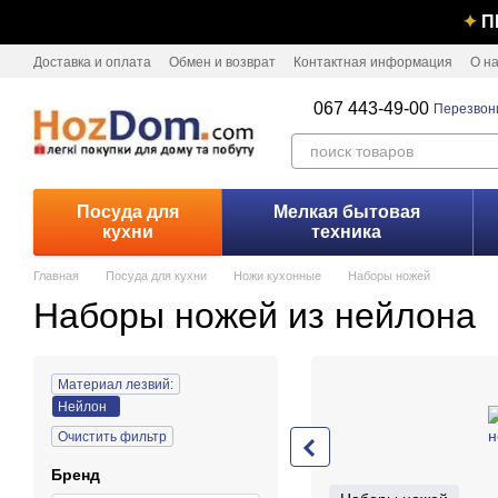
Перейти к основному контенту
✦
П
Доставка и оплата
Обмен и возврат
Контактная информация
О н
067 443-49-00
Перезвон
Посуда для
Мелкая бытовая
кухни
техника
Главная
Посуда для кухни
Ножи кухонные
Наборы ножей
Наборы ножей из нейлона
Материал лезвий:
Нейлон
Очистить фильтр
Бренд