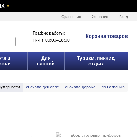
ЫХ
✦
Сравнение
Желания
Вход
График работы:
Корзина товаров
09:00–18:00
Пн-Пт:
та и
Для
Туризм, пикник,
овье
ванной
отдых
пулярности
сначала дешевле
сначала дороже
по названию