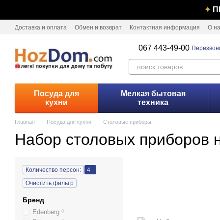
Перейти к основному контенту
✦
П
Доставка и оплата
Обмен и возврат
Контактная информация
О н
067 443-49-00
Перезвон
Посуда для
Мелкая бытовая
кухни
техника
Главная
Посуда для кухни
Столовые приборы
Набор столовых приборов 
Количество персон:
4
Очистить фильтр
Бренд
Edenberg
0