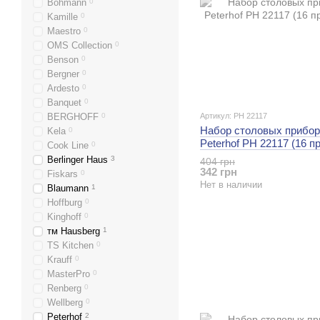
Bohmann
0
Kamille
0
Maestro
0
OMS Collection
0
Benson
0
Bergner
0
Ardesto
0
Banquet
0
BERGHOFF
0
Артикул: PH 22117
Набор столовых прибор
Kela
0
Peterhof PH 22117 (16 п
Cook Line
0
Berlinger Haus
3
404 грн
342 грн
Fiskars
0
Нет в наличии
Blaumann
1
Hoffburg
0
Kinghoff
0
тм Hausberg
1
TS Kitchen
0
Krauff
0
MasterPro
0
Renberg
0
Wellberg
0
Peterhof
2