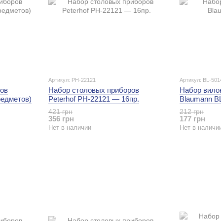
Артикул: PH-22121
Артикул: BL-501
ов
Набор столовых приборов
Набор вилок
редметов)
Peterhof PH-22121 — 16пр.
Blaumann B
421 грн
212 грн
356 грн
177 грн
Нет в наличии
Нет в наличи