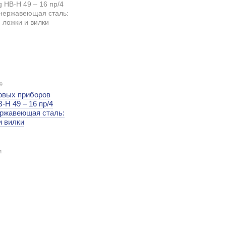
9
овых приборов
-H 49 – 16 пр/4
ержавеющая сталь:
и вилки
и