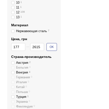
10
1
11
1
12
108
13
1
Материал
Нержавеющая сталь
7
Цена, грн
От Цена, грн
До Цена, грн
OK
Страна-производитель
Австрия
2
Бельгия
0
Венгрия
4
Германия
0
Италия
0
Китай
0
Польша
0
Турция
1
Украина
0
Финляндия
0