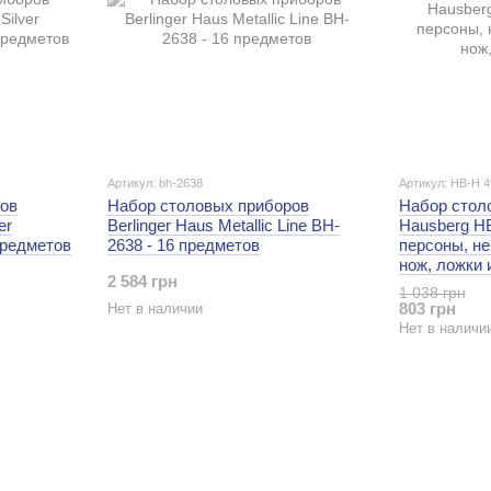
Артикул: bh-2638
Артикул: HB-H 4
ов
Набор столовых приборов
Набор стол
er
Berlinger Haus Metallic Line BH-
Hausberg HB
 предметов
2638 - 16 предметов
персоны, н
нож, ложки 
2 584 грн
1 038 грн
803 грн
Нет в наличии
Нет в наличи