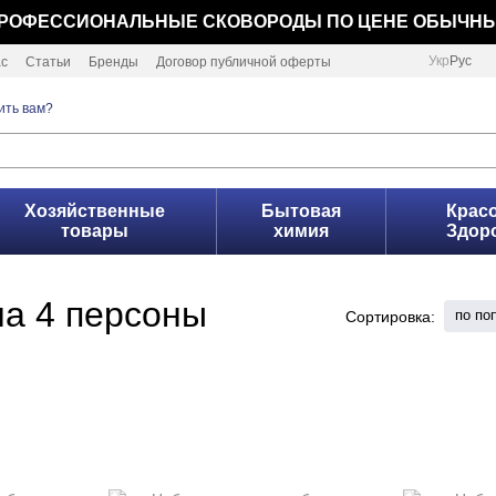
РОФЕССИОНАЛЬНЫЕ СКОВОРОДЫ ПО ЦЕНЕ ОБЫЧН
Укр
Рус
ас
Статьи
Бренды
Договор публичной оферты
ить вам?
Хозяйственные
Бытовая
Красо
товары
химия
Здор
на 4 персоны
по по
Сортировка: