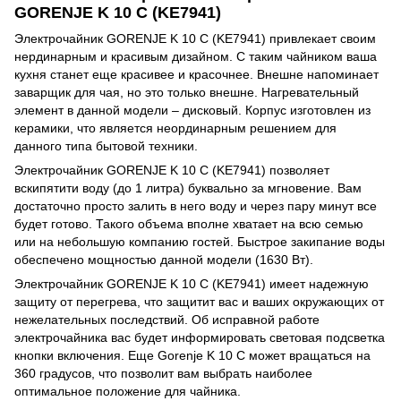
GORENJE K 10 C (KE7941)
Электрочайник GORENJE K 10 C (KE7941) привлекает своим
нердинарным и красивым дизайном. С таким чайником ваша
кухня станет еще красивее и красочнее. Внешне напоминает
заварщик для чая, но это только внешне. Нагревательный
элемент в данной модели – дисковый. Корпус изготовлен из
керамики, что является неординарным решением для
данного типа бытовой техники.
Электрочайник GORENJE K 10 C (KE7941) позволяет
вскипятити воду (до 1 литра) буквально за мгновение. Вам
достаточно просто залить в него воду и через пару минут все
будет готово. Такого объема вполне хватает на всю семью
или на небольшую компанию гостей. Быстрое закипание воды
обеспечено мощностью данной модели (1630 Вт).
Электрочайник GORENJE K 10 C (KE7941) имеет надежную
защиту от перегрева, что защитит вас и ваших окружающих от
нежелательных последствий. Об исправной работе
электрочайника вас будет информировать световая подсветка
кнопки включения. Еще Gorenje K 10 C может вращаться на
360 градусов, что позволит вам выбрать наиболее
оптимальное положение для чайника.