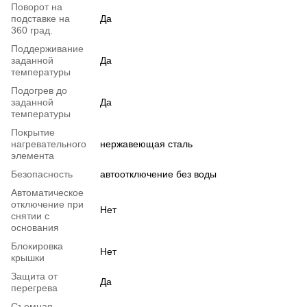
Поворот на
подставке на
Да
360 град.
Поддерживание
заданной
Да
температуры
Подогрев до
заданной
Да
температуры
Покрытие
нагревательного
нержавеющая сталь
элемента
Безопасность
автоотключение без воды
Автоматическое
отключение при
Нет
снятии с
основания
Блокировка
Нет
крышки
Защита от
Да
перегрева
Съемная