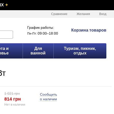
ЫХ
✦
Сравнение
Желания
Вход
График работы:
Корзина товаров
09:00–18:00
Пн-Пт:
та и
Для
Туризм, пикник,
овье
ванной
отдых
Вт
1 021 грн
Сообщить
814 грн
о наличии
Нет в наличии