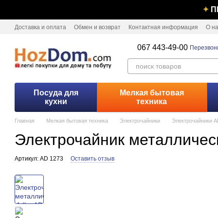
Перейти к основному контенту
✦
П
Доставка и оплата
Обмен и возврат
Контактная информация
О н
067 443-49-00
Перезвон
Посуда для
Мелкая бытовая
кухни
техника
Главная
Мелкая бытовая техника
Электрочайники
Электрочайники 
Электрочайник металлически
Артикул: AD 1273
Оставить отзыв