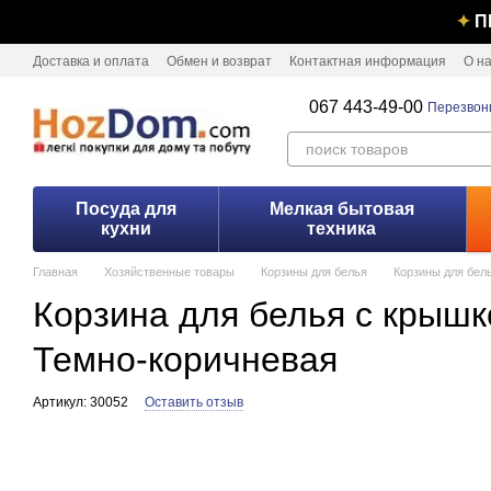
Перейти к основному контенту
✦
П
Доставка и оплата
Обмен и возврат
Контактная информация
О н
067 443-49-00
Перезвон
Посуда для
Мелкая бытовая
кухни
техника
Главная
Хозяйственные товары
Корзины для белья
Корзины для бель
Корзина для белья с крышкой
Темно-коричневая
Артикул: 30052
Оставить отзыв