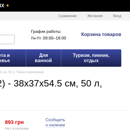
ЫХ
✦
Сравнение
Желания
Вход
График работы:
Корзина товаров
09:00–18:00
Пн-Пт:
та и
Для
Туризм, пикник,
овье
ванной
отдых
.5 см, 50 л, Темно-коричневая
 - 38x37x54.5 см, 50 л,
Сообщить
893 грн
о наличии
Нет в наличии