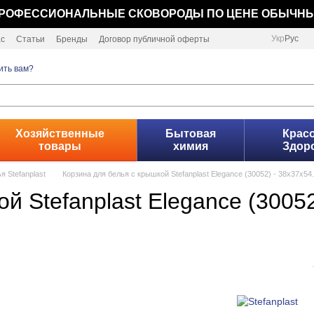
РОФЕССИОНАЛЬНЫЕ СКОВОРОДЫ ПО ЦЕНЕ ОБЫЧН
Укр
Рус
ас
Статьи
Бренды
Договор публичной оферты
ить вам?
Хозяйственные
Бытовая
Красо
товары
химия
Здор
я Stefanplast
Корзина для белья с крышкой Stefanplast Elegance (30052) - 38x37x54
 Stefanplast Elegance (30052)