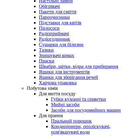
Настільні лампи
Обігрівачі
Пакети для сміття
Пароочисники
Підставки для квітів
Пилососи
Радіоприймачі
Радіогодинник
Сушарки для білизни
Тазики
Знищувачі комах
Праски
Швабри, щітки, відра для прибирання
Ящики для інструментів
Ящики для зберігання речей
Харчова упаковка
Побутова хімія
Для миття посуду
Губки кухонні та серветки
Мийні засоби
Засоби для посудомийних машин
Для прання
Пральний порошок
Кондиціонери, ополіскувачі,
пом'якшувачі води