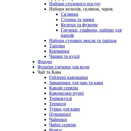
Набори столового посуду
Набори келихів, склянок, чарок
Склянки
Стопки та чарки
Келихи та фужери
Глечики, графини, набори для
напоїв
Набори супових мисок та тарілок
Тарілки
Креманки
Чашки та кухлі
Фондю
Фільтри глечики для води
Чай та Кава
Гейзерні кавоварки
Заварники для чаю та кави
Кавові сервізи
Кавомолки ручні
Термокухлі
Термоси
Турки для кави
Цукорниці
Чайники
Чайні сервізи
Фляги