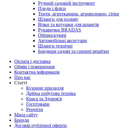
Ручний садовий інструмент
Пледи і фліси
Тенти, агротканина, агроволокно, сітки
Шланги для поливу
Візки та котушки для шлангів
Рукавички BRADAS
Обприскувачі
Автомобільні аксесуари
Шланги технічні
Бордюри садові та газонні решітки
Оплата і доставка
Обмін і повернення
Контактна інформація
Про нас
Статті
Кухонне приладдя
Дрібна побутова техніка
Краса та Здоров'я
Госптовари
Рецепти
Мапа сайту
Бренди
Договір публічної оферти