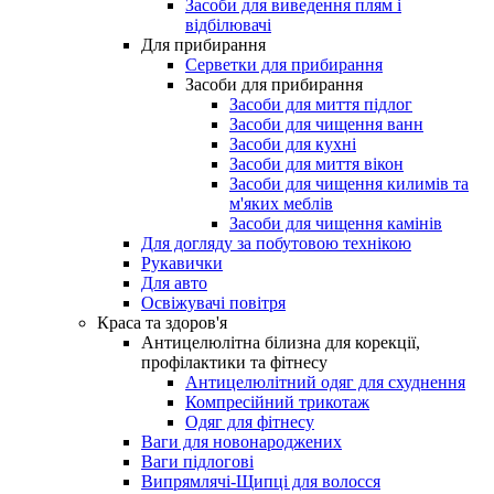
Засоби для виведення плям і
відбілювачі
Для прибирання
Серветки для прибирання
Засоби для прибирання
Засоби для миття підлог
Засоби для чищення ванн
Засоби для кухні
Засоби для миття вікон
Засоби для чищення килимів та
м'яких меблів
Засоби для чищення камінів
Для догляду за побутовою технікою
Рукавички
Для авто
Освіжувачі повітря
Краса та здоров'я
Антицелюлітна білизна для корекції,
профілактики та фітнесу
Антицелюлітний одяг для схуднення
Компресійний трикотаж
Одяг для фітнесу
Ваги для новонароджених
Ваги підлогові
Випрямлячі-Щипці для волосся