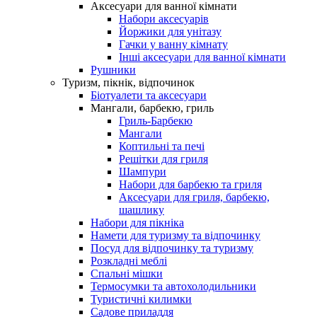
Аксесуари для ванної кімнати
Набори аксесуарів
Йоржики для унітазу
Гачки у ванну кімнату
Інші аксесуари для ванної кімнати
Рушники
Туризм, пікнік, відпочинок
Біотуалети та аксесуари
Мангали, барбекю, гриль
Гриль-Барбекю
Мангали
Коптильні та печі
Решітки для гриля
Шампури
Набори для барбекю та гриля
Аксесуари для гриля, барбекю,
шашлику
Набори для пікніка
Намети для туризму та відпочинку
Посуд для відпочинку та туризму
Розкладні меблі
Спальні мішки
Термосумки та автохолодильники
Туристичні килимки
Садове приладдя