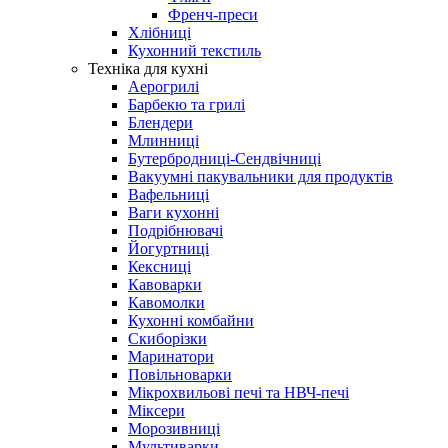
Френч-преси
Хлібниці
Кухонний текстиль
Техніка для кухні
Аерогрилі
Барбекю та грилі
Блендери
Млинниці
Бутербродниці-Сендвічниці
Вакуумні пакувальники для продуктів
Вафельниці
Ваги кухонні
Подрібнювачі
Йогуртниці
Кексниці
Кавоварки
Кавомолки
Кухонні комбайни
Скиборізки
Маринатори
Повільноварки
Мікрохвильові печі та НВЧ-печі
Міксери
Морозивниці
Мультиварки