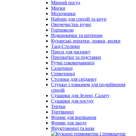
Мірний посуд
Миски
Молочники
Набори для спецій та круп
Овочечистки ручні
Горіхоколи
Відкривачки та штопори
Кухарські лопатки, ложки, вилки
Таці-Столики
Преси для часнику
Прихватки та підставки
Ручні соковичавниці
Салатниці
Серветниці
Столики для сніданку
Ступки з товкачем для подрібнення
спецій
Сушарки для Зелені, Салату
Сушарки для посуду
Тертки
Тортівниці
Форми для випікання
Форми для льоду
Фруктовниці та вази