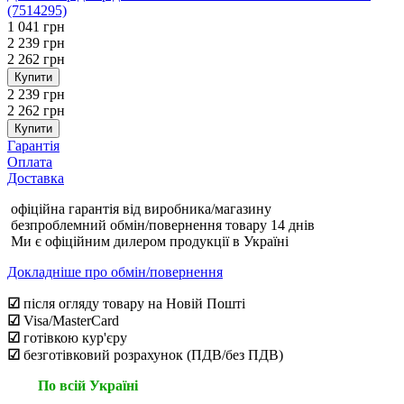
(7514295)
1 041 грн
2 239 грн
2 262 грн
Купити
2 239 грн
2 262 грн
Купити
Гарантія
Оплата
Доставка
офіційна гарантія від виробника/магазину
безпроблемний обмін/повернення товару 14 днів
Ми є офіційним дилером продукції в Україні
Докладніше про обмін/повернення
☑
після огляду товару на Новій Пошті
☑
Visa/MasterCard
☑
готівкою кур'єру
☑
безготівковий розрахунок (ПДВ/без ПДВ)
По всій Україні