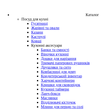
Каталог
Посуд для кухні
Гусятниці
Жарівні та овали
Казани
Каструлі
Ковші
Кухонні аксесуари
Банки та ємності
Віночки кухонні
Дошки для нарізання
Тримачі паперових рушників
Друшляки та сито
Ковбасниці для дому
Кондитерський інвентар
Харчові контейнери
Кришки для сковорідок
Кухонні таймери
Ланч-бокси
Маслянки
Відділювачі кісточок
Млини для перцю та солі