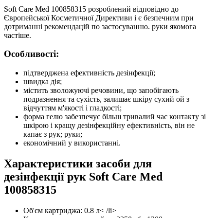
Soft Care Med 100858315 розроблений відповідно до
Європейської Косметичної Директиви і є безпечним при
дотриманні рекомендацій по застосуванню. руки якомога
частіше.
Особливості:
підтверджена ефективність дезінфекції;
швидка дія;
містить зволожуючі речовини, що запобігають
подразнення та сухість, залишає шкіру сухий ой з
відчуттям м'якості і гладкості;
форма гелю забезпечує більш тривалий час контакту зі
шкірою і кращу дезінфекційну ефективність, він не
капає з рук; руки;
економічний у використанні.
Характеристики засоби для
дезінфекції рук Soft Care Med
100858315
Об'єм картриджа: 0.8 л< /li>