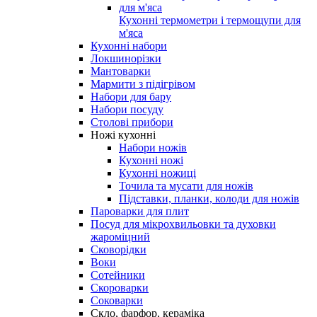
Кухонні термометри і термощупи для
м'яса
Кухонні набори
Локшинорізки
Мантоварки
Мармити з підігрівом
Набори для бару
Набори посуду
Столові прибори
Ножі кухонні
Набори ножів
Кухонні ножі
Кухонні ножиці
Точила та мусати для ножів
Підставки, планки, колоди для ножів
Пароварки для плит
Посуд для мікрохвильовки та духовки
жароміцний
Сковорідки
Воки
Сотейники
Скороварки
Соковарки
Скло, фарфор, кераміка