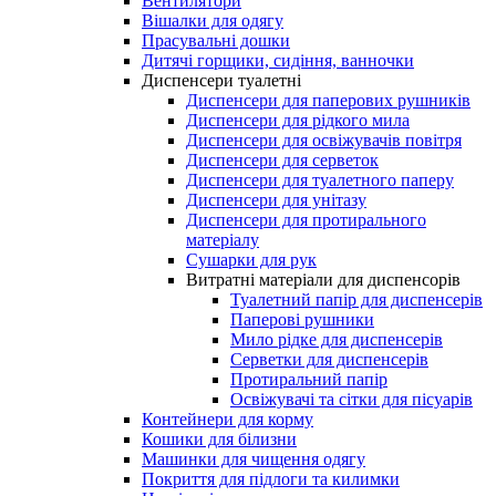
Вентилятори
Вішалки для одягу
Прасувальні дошки
Дитячі горщики, сидіння, ванночки
Диспенсери туалетні
Диспенсери для паперових рушників
Диспенсери для рідкого мила
Диспенсери для освіжувачів повітря
Диспенсери для серветок
Диспенсери для туалетного паперу
Диспенсери для унітазу
Диспенсери для протирального
матеріалу
Сушарки для рук
Витратні матеріали для диспенсорів
Туалетний папір для диспенсерів
Паперові рушники
Мило рідке для диспенсерів
Серветки для диспенсерів
Протиральний папір
Освіжувачі та сітки для пісуарів
Контейнери для корму
Кошики для білизни
Машинки для чищення одягу
Покриття для підлоги та килимки