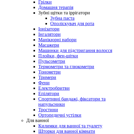
Грілки
Домашня терапія
Зубні щітки та іррігатори
Зубна паста
Ополіскувач для рота
Іонізатори
Інгалятори
Манікюрні набори
Масажери
Машинки для підстригання волосся
Плойки, фен-щітки
Пульсометри
Термометри та глюкометри
Тонометри
Тримери
Фени
Електробритви
Епілятори
Спортивні бандажі, фіксатори та
напульсники
Тростини
Ортопедичні устілки
Для ванної
Килимки для ванної та туалету
Шторки для ванної кімнати