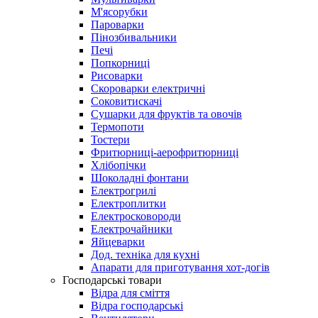
М'ясорубки
Пароварки
Пінозбивальники
Печі
Попкорниці
Рисоварки
Скороварки електричні
Соковитискачі
Сушарки для фруктів та овочів
Термопоти
Тостери
Фритюрниці-аерофритюрниці
Хлібопічки
Шоколадні фонтани
Електрогрилі
Електроплитки
Електросковороди
Електрочайники
Яйцеварки
Дод. техніка для кухні
Апарати для приготування хот-догів
Господарські товари
Відра для сміття
Відра господарські